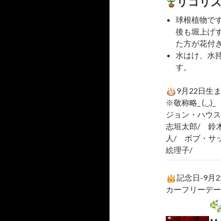
リコリ
球根植物で
後も堀上げず
た方が花付
水はけ、水
す。
9月22日生
※敬称略_ (._.)_
ジョン・ハウス
志垣太郎/ 鈴
人/ ボブ・サ
絵理子/
記念日-9月
カーフリーデー