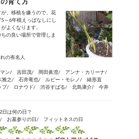
スの育て方
すが、移植を嫌うので、花
5～6年植えっぱなしにし
きがよくなります。
持ちの良い場所で管理しま
まれの有名人
マン/ 吉田茂/ 岡田眞澄/ アンナ・カリーナ/
木雅之/ 石井竜也/ ルビー・モレノ/ 緒形直
ップ/ ロナウド/ 渋谷すばる/ 北島康介/ 今井
22日は何の日？
/ お墓参りの日/ フィットネスの日