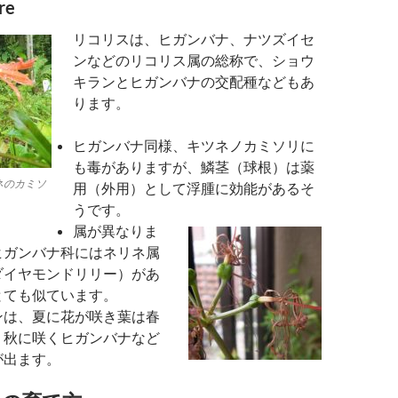
re
リコリスは、ヒガンバナ、ナツズイセ
ンなどのリコリス属の総称で、ショウ
キランとヒガンバナの交配種などもあ
ります。
ヒガンバナ同様、キツネノカミソリに
も毒がありますが、鱗茎（球根）は薬
ネのカミソ
用（外用）として浮腫に効能があるそ
うです。
属が異なりま
ヒガンバナ科にはネリネ属
ダイヤモンドリリー）があ
とても似ています。
ンは、夏に花が咲き葉は春
、秋に咲くヒガンバナなど
が出ます。