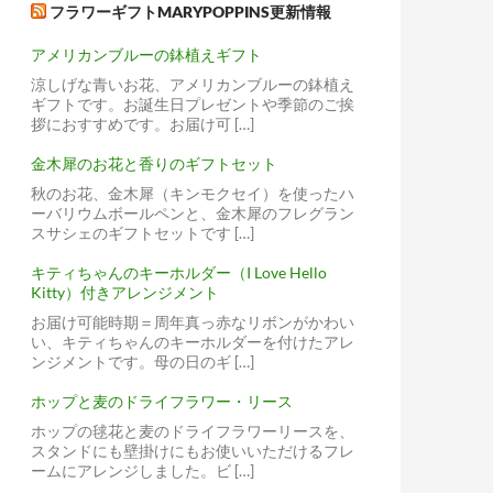
フラワーギフトMARYPOPPINS更新情報
アメリカンブルーの鉢植えギフト
涼しげな青いお花、アメリカンブルーの鉢植え
ギフトです。お誕生日プレゼントや季節のご挨
拶におすすめです。お届け可 […]
金木犀のお花と香りのギフトセット
秋のお花、金木犀（キンモクセイ）を使ったハ
ーバリウムボールペンと、金木犀のフレグラン
スサシェのギフトセットです […]
キティちゃんのキーホルダー（I Love Hello
Kitty）付きアレンジメント
お届け可能時期＝周年真っ赤なリボンがかわい
い、キティちゃんのキーホルダーを付けたアレ
ンジメントです。母の日のギ […]
ホップと麦のドライフラワー・リース
ホップの毬花と麦のドライフラワーリースを、
スタンドにも壁掛けにもお使いいただけるフレ
ームにアレンジしました。ビ […]