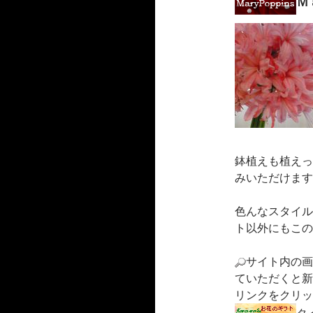
Ｍ
鉢植えも植えっ
みいただけます
色んなスタイル
ト以外にもこの
サイト内の画
ていただくと新
リンクをクリッ
タ