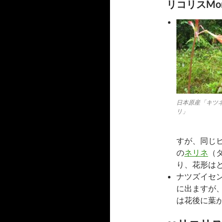
リコリスMo
日本原産「キツ
リ」
すが、同じ
の
ネリネ
（
り、花形は
ナツズイセ
に出ますが
は花後に葉