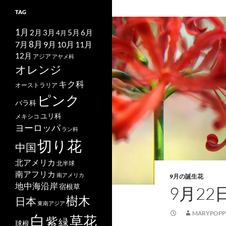
TAG
1月
2月
5月
6月
3月
4月
7月
8月
9月
10月
11月
12月
アジア
アヤメ科
オレンジ
キク科
オーストラリア
ピンク
バラ科
ユリ科
メキシコ
ヨーロッパ
ラン科
切り花
中国
北アメリカ
北半球
南アフリカ
南アメリカ
9月の誕生花
地中海沿岸
宿根草
9月2
樹木
日本
東南アジア
MARYPOPP
白
草花
紫
緑
球根