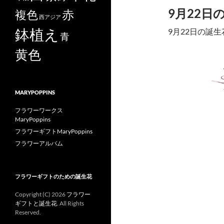
9月22日
赤
複色
西アジア
鉢植え
9月22日の誕
青
黄色
MARYPOPPINS
フラワーワークス
MaryPoppins
フラワーギフトMaryPoppins
フラワーアルバム
フラワーギフトのための誕生花
Copyright (C)
2026
フラワー
ギフトと誕生花
. All Rights
Reserved.