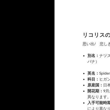
リコリス
思い出/ 悲し
別名：
ナツ
バナ）
英名：
Spider 
科目：
ヒガ
原産国：
日
開花期：
9
異なります
入手可能時
により異な