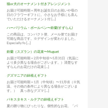
猫or犬のオーナメント付きアレンジメント
お届け可能時期＝周年お誕生日のお祝いや母の
日のフラワーギフトに。小さなお子様にも喜ん
でいただけるオーナメント付 […]
ハーバリウム・ボールペン〜鈴蘭(すずらん)
この商品は、コンパクト便、メール便でお届け
可能な商品です。※デザインが変わりました。
Especially fo […]
鈴蘭（スズラン）の花束〜Muguet
お届け可能時期＝2月中旬頃〜5月31日（気温に
より多少異なる場合がございます。）清楚なす
ずらんのお花だけの花束 […]
グズマニアの鉢植えギフト
お届け可能時期＝1月（中旬頃）〜11月頃（※気
温、その他の条件により異なる場合がございま
す。） 真っ赤なグズマ […]
パキスタキス・ルテアの鉢植えギフト
夏の贈り物にぴったりな、個性的なお花、「パ