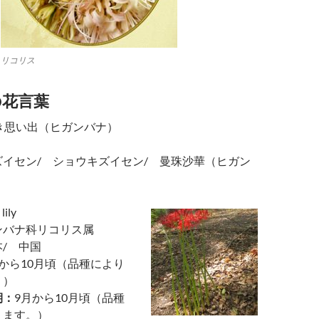
リコリス
の花言葉
き思い出（ヒガンバナ）
ズイセン/ ショウキズイセン/ 曼珠沙華（ヒガン
lily
ンバナ科リコリス属
本/ 中国
月から10月頃（品種により
。）
期：
9月から10月頃（品種
ります。）