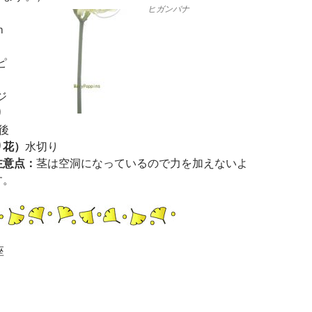
ヒガンバナ
ｍ
ピ
ジ
り
後
り花）
水切り
注意点：
茎は空洞になっているので力を加えないよ
す。
座