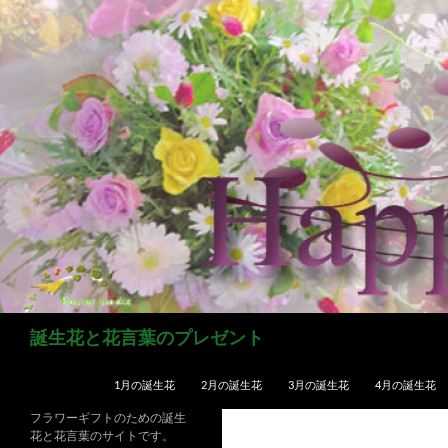
コ
ン
テ
ン
ツ
へ
ス
キ
ッ
プ
検
誕生花と花言葉のプレゼント
索
1月の誕生花
2月の誕生花
3月の誕生花
4月の誕生花
フラワーギフトのための誕生
花と花言葉のサイトです。