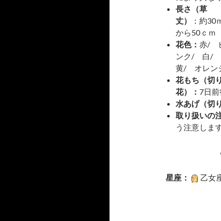
長さ（草
丈）
：約30
から50ｃｍ
花色：
赤/ 
ンク/ 白/
黄/ オレン
花もち（切
花）：
7日前
水あげ（切
取り扱いの
う注意しま
星座：
乙女