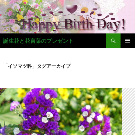
コ
ン
テ
ン
ツ
検
へ
誕生花と花言葉のプレゼント
索
ス
メインメ
キ
ニュー
ッ
「イソマツ科」タグアーカイブ
プ