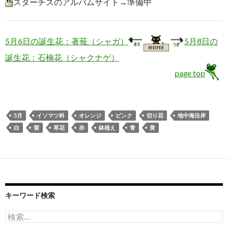
スターチスのアルバムサイト→準備中
5月6日の誕生花：著莪（シャガ）
5月8日の
誕生花：石楠花（シャクナゲ）
page top
5月
イソマツ科
オレンジ
ピンク
切り花
地中海沿岸
白
紫
草花
赤
鉢植え
青
黄
キーワード検索
検
索: