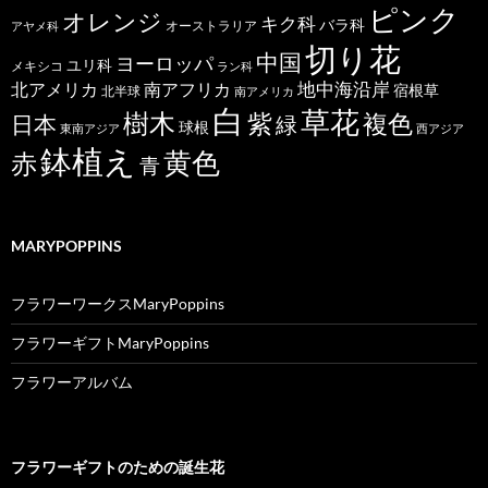
ピンク
オレンジ
キク科
バラ科
オーストラリア
アヤメ科
切り花
中国
ヨーロッパ
ユリ科
メキシコ
ラン科
北アメリカ
地中海沿岸
南アフリカ
宿根草
北半球
南アメリカ
白
草花
樹木
紫
複色
日本
緑
球根
東南アジア
西アジア
鉢植え
黄色
赤
青
MARYPOPPINS
フラワーワークスMaryPoppins
フラワーギフトMaryPoppins
フラワーアルバム
フラワーギフトのための誕生花