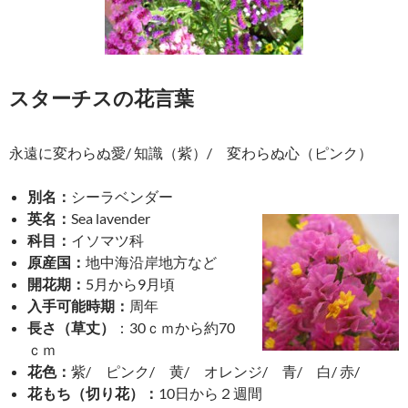
スターチスの花言葉
永遠に変わらぬ愛/ 知識（紫）/ 変わらぬ心（ピンク）
別名：
シーラベンダー
英名：
Sea lavender
科目：
イソマツ科
原産国：
地中海沿岸地方など
開花期：
5月から9月頃
入手可能時期：
周年
長さ（草丈）
：30ｃｍから約70
ｃｍ
花色：
紫/ ピンク/ 黄/ オレンジ/ 青/ 白/ 赤/
花もち（切り花）：
10日から２週間