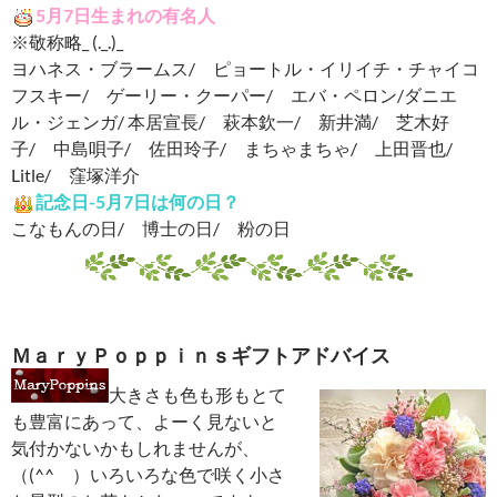
5月7日生まれの有名人
※敬称略_ (._.)_
ヨハネス・ブラームス/ ピョートル・イリイチ・チャイコ
フスキー/ ゲーリー・クーパー/ エバ・ペロン/ダニエ
ル・ジェンガ/ 本居宣長/ 萩本欽一/ 新井満/ 芝木好
子/ 中島唄子/ 佐田玲子/ まちゃまちゃ/ 上田晋也/
Litle/ 窪塚洋介
記念日-5月7日は何の日？
こなもんの日/ 博士の日/ 粉の日
ＭａｒｙＰｏｐｐｉｎｓギフトアドバイス
大きさも色も形もとて
も豊富にあって、よーく見ないと
気付かないかもしれませんが、
（(^^ゞ）いろいろな色で咲く小さ