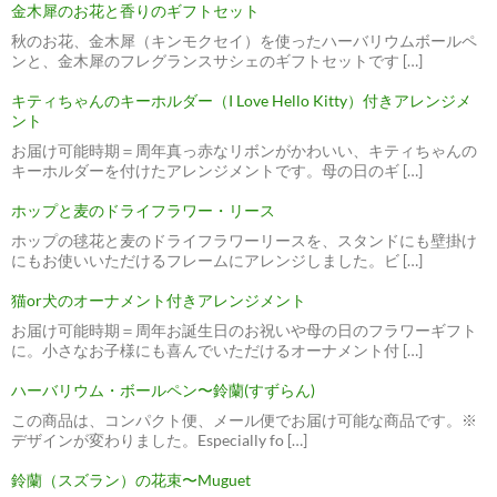
金木犀のお花と香りのギフトセット
秋のお花、金木犀（キンモクセイ）を使ったハーバリウムボールペ
ンと、金木犀のフレグランスサシェのギフトセットです […]
キティちゃんのキーホルダー（I Love Hello Kitty）付きアレンジメ
ント
お届け可能時期＝周年真っ赤なリボンがかわいい、キティちゃんの
キーホルダーを付けたアレンジメントです。母の日のギ […]
ホップと麦のドライフラワー・リース
ホップの毬花と麦のドライフラワーリースを、スタンドにも壁掛け
にもお使いいただけるフレームにアレンジしました。ビ […]
猫or犬のオーナメント付きアレンジメント
お届け可能時期＝周年お誕生日のお祝いや母の日のフラワーギフト
に。小さなお子様にも喜んでいただけるオーナメント付 […]
ハーバリウム・ボールペン〜鈴蘭(すずらん)
この商品は、コンパクト便、メール便でお届け可能な商品です。※
デザインが変わりました。Especially fo […]
鈴蘭（スズラン）の花束〜Muguet