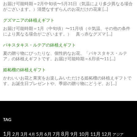
お届け可能時期＝2月中旬頃〜5月31日（気温により多少異なる場合
がございます。）清楚なすずらんのお花だけの花束 […]
グズマニアの鉢植えギフト
お届け可能時期＝1月（中旬頃）〜11月頃（※気温、その他の条件
により異なる場合がございます。） 真っ赤なグズマ […]
パキスタキス・ルテアの鉢植えギフト
夏の贈り物にぴったりな、個性的なお花、「パキスタキス・ルテ
ア」の鉢植えギフトです。お届け可能時期＝6月頃〜11 […]
姫柘榴の鉢植えギフト
かわいいお花と果実をお楽しみいただける姫柘榴の鉢植えギフトで
す。お誕生日プレゼントや、季節の贈り物にどうぞ。お […]
TAG
1月
7月
8月
9月
10月
11月
2月
5月
6月
3月
12月
4月
アジア