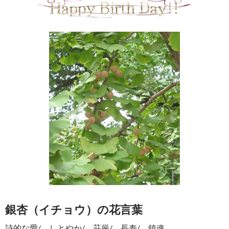
銀杏（イチョウ）の花言葉
詩的な愛/ しとやか/ 荘厳/ 長寿/ 鎮魂