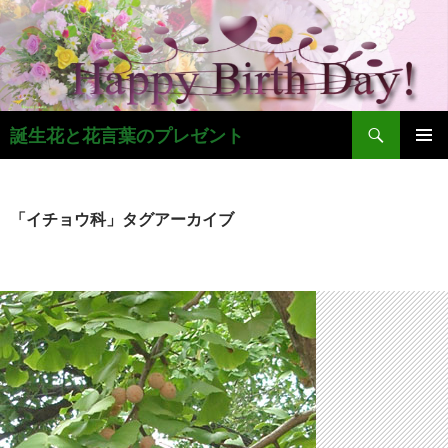
コ
ン
テ
ン
ツ
検
へ
誕生花と花言葉のプレゼント
索
ス
メインメ
キ
ニュー
ッ
「イチョウ科」タグアーカイブ
プ