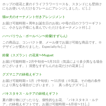
ホップの毬花と麦のドライフラワーリースを、スタンドにも壁掛け
にもお使いいただけるフレームにアレンジしました。ビ […]
猫or犬のオーナメント付きアレンジメント
お届け可能時期＝周年お誕生日のお祝いや母の日のフラワーギフト
に。小さなお子様にも喜んでいただけるオーナメント付 […]
ハーバリウム・ボールペン〜鈴蘭(すずらん)
この商品は、コンパクト便、メール便でお届け可能な商品です。※
デザインが変わりました。Especially fo […]
鈴蘭（スズラン）の花束〜Muguet
お届け可能時期＝2月中旬頃〜5月31日（気温により多少異なる場合
がございます。）清楚なすずらんのお花だけの花束 […]
グズマニアの鉢植えギフト
お届け可能時期＝1月（中旬頃）〜11月頃（※気温、その他の条件
により異なる場合がございます。） 真っ赤なグズマ […]
パキスタキス・ルテアの鉢植えギフト
夏の贈り物にぴったりな、個性的なお花、「パキスタキス・ルテ
ア」の鉢植えギフトです。お届け可能時期＝6月頃〜11 […]