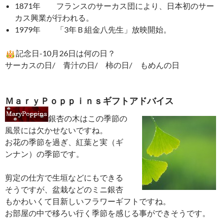
1871年 フランスのサーカス団により、日本初のサー
カス興業が行われる。
1979年 「3年Ｂ組金八先生」放映開始。
記念日-10月26日は何の日？
サーカスの日/ 青汁の日/ 柿の日/ もめんの日
ＭａｒｙＰｏｐｐｉｎｓギフトアドバイス
銀杏の木はこの季節の
風景には欠かせないですね。
お花の季節を過ぎ、紅葉と実（ギ
ンナン）の季節です。
剪定の仕方で生垣などにもできる
そうですが、盆栽などのミニ銀杏
もかわいくて目新しいフラワーギフトですね。
お部屋の中で移ろい行く季節を感じる事ができそうです。