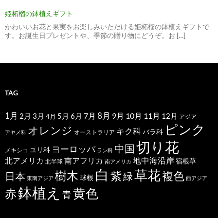
姫柘榴の鉢植えギフト
かわいいお花と果実をお楽しみいただける姫柘榴の鉢植えギフトで
す。お誕生日プレゼントや、季節の贈り物にどうぞ。お […]
TAG
1月
7月
8月
9月
10月
11月
2月
5月
6月
3月
12月
4月
アジア
ピンク
オレンジ
キク科
バラ科
オーストラリア
アヤメ科
切り花
中国
ヨーロッパ
ユリ科
メキシコ
ラン科
北アメリカ
地中海沿岸
南アフリカ
宿根草
北半球
南アメリカ
白
草花
樹木
紫
複色
日本
緑
球根
東南アジア
西アジア
鉢植え
黄色
赤
青