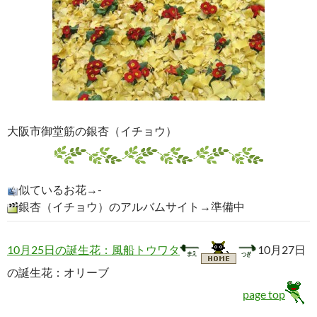
大阪市御堂筋の銀杏（イチョウ）
似ているお花→-
銀杏（イチョウ）のアルバムサイト→準備中
10月25日の誕生花：風船トウワタ
10月27日
の誕生花：オリーブ
page top