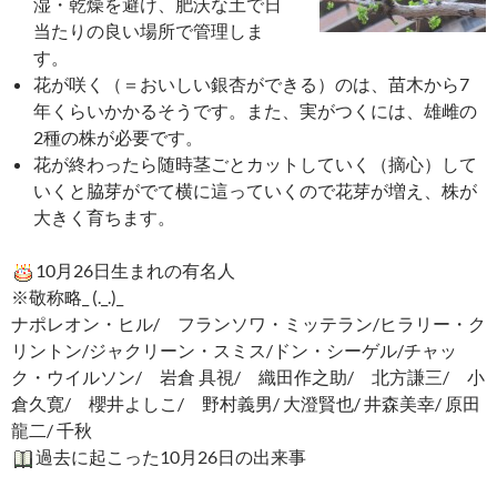
湿・乾燥を避け、肥沃な土で日
当たりの良い場所で管理しま
す。
花が咲く（＝おいしい銀杏ができる）のは、苗木から7
年くらいかかるそうです。また、実がつくには、雄雌の
2種の株が必要です。
花が終わったら随時茎ごとカットしていく（摘心）して
いくと脇芽がでて横に這っていくので花芽が増え、株が
大きく育ちます。
10月26日生まれの有名人
※敬称略_ (._.)_
ナポレオン・ヒル/ フランソワ・ミッテラン/ヒラリー・ク
リントン/ジャクリーン・スミス/ドン・シーゲル/チャッ
ク・ウイルソン/ 岩倉 具視/ 織田作之助/ 北方謙三/ 小
倉久寛/ 櫻井よしこ/ 野村義男/ 大澄賢也/ 井森美幸/ 原田
龍二/ 千秋
過去に起こった10月26日の出来事