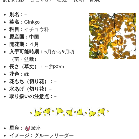
別名：
–
英名：
Ginkgo
科目：
イチョウ科
原産国：
中国
開花期：
４月
入手可能時期：
5月から9月頃
（苗・盆栽）
長さ（草丈）
：～約30ｍ
花色：
緑
花もち（切り花）：
–
水あげ（切り花）
–
取り扱いの注意点：
–
星座：
蠍座
イメージ：
グループリーダー