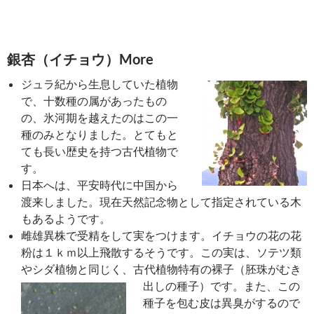
銀杏（イチョウ）More
ジュラ紀から生息していた植物
で、十数種の属があったもの
の、氷河期を越えたのはこの一
種のみとなりました。とてもと
ても長い歴史を持つ古代植物で
す。
日本へは、平安時代に中国から
渡来しました。現在天然記念物として指定されている木
もあるようです。
雌雄異株で受精をして実をつけます。イチョウの花の花
粉は１ｋｍ以上飛散するそうです。この実は、ソテツ類
やシダ植物と同じく、古代植物特有の裸子（胚珠がむき
出しの種子）です。
また、この
種子を包む皮は異臭がするので