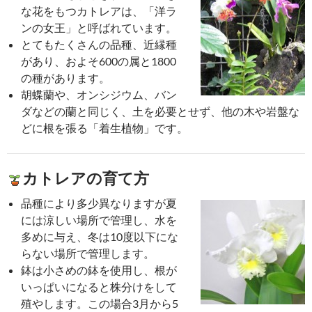
10月14日生まれの有名人
※敬称略_ (._.)_
ドワイト・デヴィッド・アイゼンハワー/ ラルフ・ローレ
ン/ ロジャー・ムーア/ クリフ・リチャード/ ジェーム
ズ2世/ 月丘夢路/ 渡辺香津美/ 白石冬美/ 永作博美/
堺雅人
記念日-10月14日は何の日？
鉄道の日/ 世界標準の日/ 灘のけんか祭り/ PTA結成記念日/
くまのプーさん原作デビューの日
ＭａｒｙＰｏｐｐｉｎｓギフトアドバイス
「
蘭の女王
」の名の通り、優雅で大きな花の蘭
です。