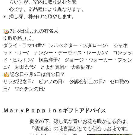
らい）が、室内に取り込むと安
心です。※品種により異なります。
挿し芽、株分けで殖やします。
7月6日生まれの有名人
※敬称略_ (._.)_
ダライ・ラマ14世/ シルベスター・スタローン/ ジャネ
ット・リー/ ナンシー・デーヴィス・レーガン/ コンラッ
ド・ヒルトン/ 桐島洋子/ ジョージ・ウォーカー・ブッシ
ュ/ 太田光代/ とよた真帆/ 大西結花/
記念日-7月6日は何の日？
サラダ記念日/ ピアノの日/ 公認会計士の日/ ゼロ戦の
日/ ワクチンの日/
ＭａｒｙＰｏｐｐｉｎｓギフトアドバイス
夏空の下、涼し気な青いお花を咲かせる姿は、
「清涼感」の花言葉がとても似合うお花です。