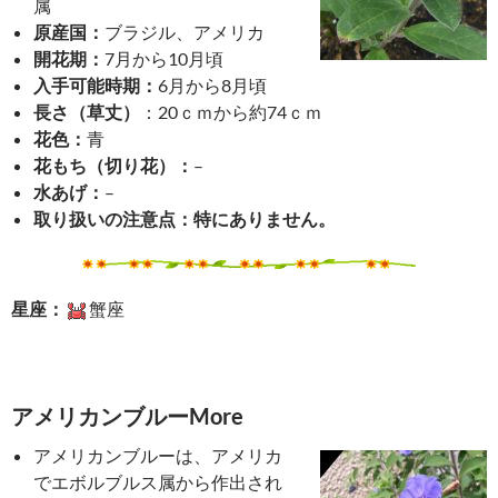
属
原産国：
ブラジル、アメリカ
開花期：
7月から10月頃
入手可能時期：
6月から8月頃
長さ（草丈）
：20ｃｍから約74ｃｍ
花色：
青
花もち（切り花）：
–
水あげ：
–
取り扱いの注意点：
特にありません。
星座：
蟹座
アメリカンブルーMore
アメリカンブルーは、アメリカ
でエボルブルス属から作出され