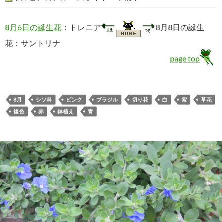
8月6日の誕生花
：トレニア
8月8日の誕生
花：サントリナ
page top
8月
シソ科
ピンク
ブラジル
切り花
白
紫
草花
複色
赤
鉢植え
青