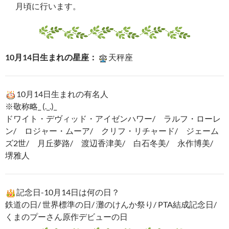
御結婚や各種お祝い、お誕生日の
お祝い、お悔やみなど、シーンを
選ばず、冠婚葬祭、様々なご用途
で使われます。
鉢植えのギフトの場合大輪のもの
からミニカトレアなど季節によっ
て出回る品種は異なりますが色々
な品種、カラーからお選びいただけます。
個性的で豪華なお花ですので、1輪
でも見ごたえがあります。甘く上
品な香りがするものもありますの
で、小さな花器に1輪挿しておくだ
けでも優雅な気分にひたれそうで
すね。
ミニカトレアの場合さらにたくさ
んの品種と色がありますので、肩肘の張らない、ちょっと
した贈りものにもおすすめです。