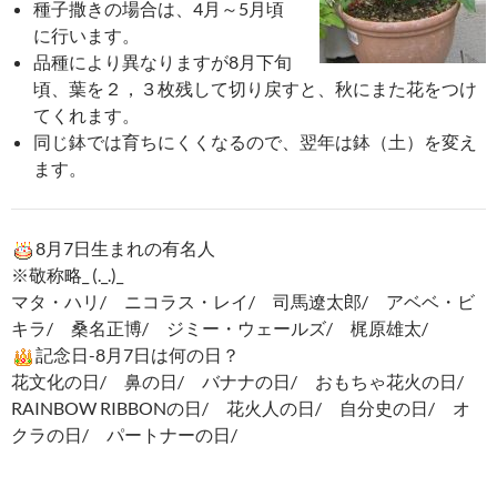
種子撒きの場合は、4月～5月頃
に行います。
品種により異なりますが8月下旬
頃、葉を２，３枚残して切り戻すと、秋にまた花をつけ
てくれます。
同じ鉢では育ちにくくなるので、翌年は鉢（土）を変え
ます。
8月7日生まれの有名人
※敬称略_ (._.)_
マタ・ハリ/ ニコラス・レイ/ 司馬遼太郎/ アベベ・ビ
キラ/ 桑名正博/ ジミー・ウェールズ/ 梶原雄太/
記念日-8月7日は何の日？
花文化の日/ 鼻の日/ バナナの日/ おもちゃ花火の日/
RAINBOW RIBBONの日/ 花火人の日/ 自分史の日/ オ
クラの日/ パートナーの日/