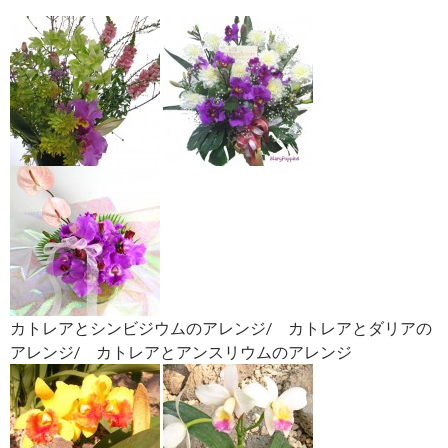
カトレア-リトルトシエ/ カトレア-ソフロカトレア/ マジ
ョリー・ハウザーマン・ヨーク
似ているお花→-
カトレア
のアルバムサイト
→https://tanjyoubana.jp/album/cattleya
10月13日の誕生花：リーガスベゴニア
10月
15日の誕生花
：バジル
このサイトは、
flower-works・MaryPoppins
が作成してお
ります。
オンラインショッピングサイトはこちらです。→
フラワ