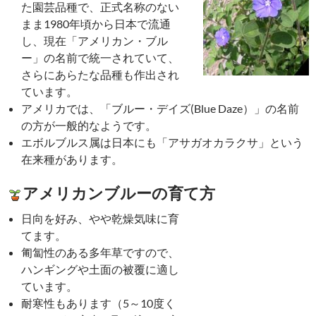
た園芸品種で、正式名称のない
まま1980年頃から日本で流通
し、現在「アメリカン・ブル
ー」の名前で統一されていて、
さらにあらたな品種も作出され
ています。
アメリカでは、「ブルー・デイズ(Blue Daze）」の名前
の方が一般的なようです。
エボルブルス属は日本にも「アサガオカラクサ」という
在来種があります。
アメリカンブルーの育て方
日向を好み、やや乾燥気味に育
てます。
匍匐性のある多年草ですので、
ハンギングや土面の被覆に適し
ています。
耐寒性もあります（5～10度く