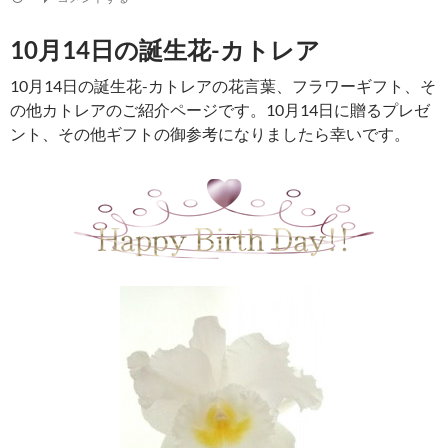
カトレアの花言葉
優美な女性/ 優雅な婦人/ 純粋な愛（白）/ 品格の備わ
った優美さ（黄） 成熟した魅力（ピンク）
別名：
–
英名：
Cattleya
科目：
ラン科カトレア属（ソフ
ロニチス属/ ブラサボラ属/
レリア属）
原産国：
中米/ 南米/ ブラジ
ル
開花期：
品種により異なります
入手可能時期：
周年（品種により異なる場合がありま
す。）
長さ（草丈）
：15ｃｍから30ｃｍ（品種により異なりま
す）
花色：
白/ ピンク/ 赤/ オレンジ/ 黄/ 紫/ 複色