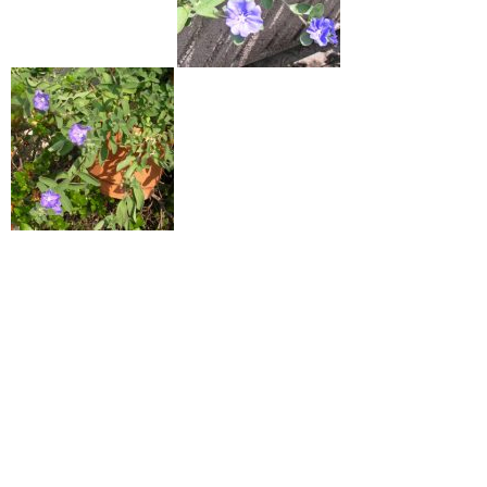
7月5日の誕生花
：紅花（ベニバナ）
7月7日
の誕生花
：房酸塊（フサスグリ）
page top
7月
ヒルガオ科
ブラジル
ブルー
南米
草花
鉢植え
青