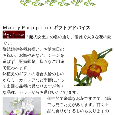
女王のお花「カトレア」の素敵な花言葉を添えていかがで
しょうか。
サイト内の画像はサムネイルを使用していますのでクリ
ックしていただくと新しいページで、大きく表示します。
（ページ下のリンクをクリックしていただくとこのページ
へ戻ります。）
タイトルにリンクのあるアレンジメント、花束
は当店オンラインショップ（
フラワーギフト
MaryPoppins
）へリンクしています。
カトレアを使ったアレンジメントと、カトレア色々