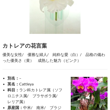
花もち（切り花）：
10日前後
水あげ（切り花）
切り口を焼く
取り扱いの注意点：
お花に水がかかると水シミができや
すいので注意します。
カトレアMore
蘭の中でもひときわ華麗で大き
な花をもつカトレアは、「洋ラ
ンの女王」と呼ばれています。
とてもたくさんの品種、近縁種
があり、およそ600の属と1800
の種があります。
胡蝶蘭や、オンシジウム、バン
ダなどの蘭と同じく、土を必要とせず、他の木や岩盤な