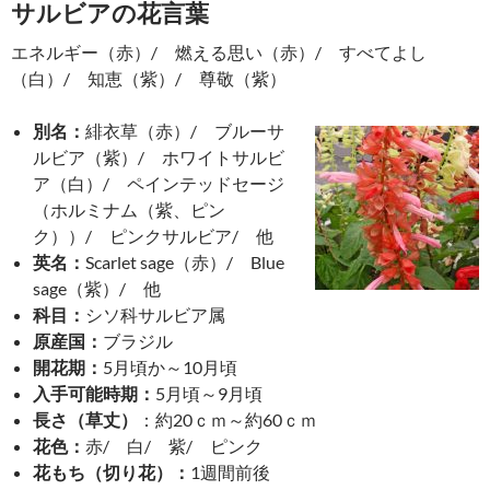
サルビアの花言葉
エネルギー（赤）/ 燃える思い（赤）/ すべてよし
（白）/ 知恵（紫）/ 尊敬（紫）
別名：
緋衣草（赤）/ ブルーサ
ルビア（紫）/ ホワイトサルビ
ア（白）/ ペインテッドセージ
（ホルミナム（紫、ピン
ク））/ ピンクサルビア/ 他
英名：
Scarlet sage（赤）/ Blue
sage（紫）/ 他
科目：
シソ科サルビア属
原産国：
ブラジル
開花期：
5月頃か～10月頃
入手可能時期：
5月頃～9月頃
長さ（草丈）
：約20ｃｍ～約60ｃｍ
花色：
赤/ 白/ 紫/ ピンク
花もち（切り花）：
1週間前後