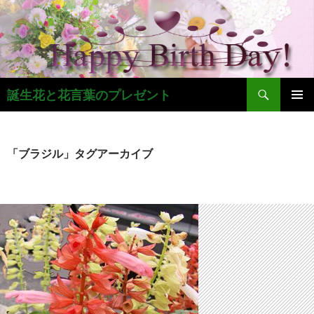
コ
ン
テ
ン
ツ
検
へ
誕生花と花言葉のプレゼント
索
ス
メインメ
キ
ニュー
ッ
「ブラジル」タグアーカイブ
プ