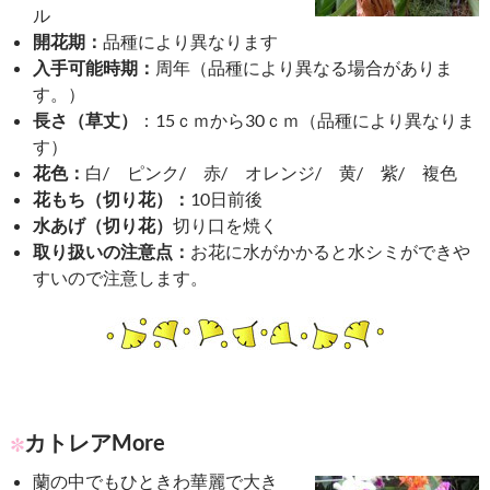
どに根を張る「着生植物」です。
カトレアの育て方
品種により多少異なりますが夏
には涼しい場所で管理し、水を
多めに与え、冬は10度以下にな
らない場所で管理します。
鉢は小さめの鉢を使用し、根が
いっぱいになると株分けをして
殖やします。この場合3月から5
月頃に行います。
10月14日生まれの星座：
天秤座