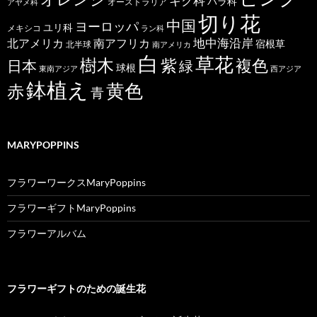
キク科
バラ科
オーストラリア
アヤメ科
切り花
中国
ヨーロッパ
ユリ科
メキシコ
ラン科
北アメリカ
地中海沿岸
南アフリカ
宿根草
北半球
南アメリカ
白
草花
樹木
紫
複色
日本
緑
球根
東南アジア
西アジア
鉢植え
黄色
赤
青
MARYPOPPINS
フラワーワークスMaryPoppins
フラワーギフトMaryPoppins
フラワーアルバム
フラワーギフトのための誕生花