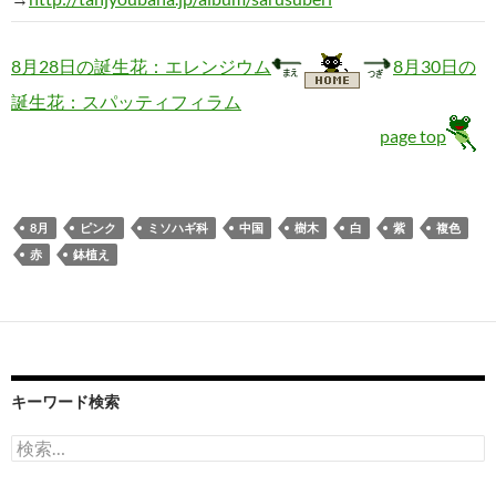
8月28日の誕生花：エレンジウム
8月30日の
誕生花：スパッティフィラム
page top
8月
ピンク
ミソハギ科
中国
樹木
白
紫
複色
赤
鉢植え
キーワード検索
検
索: