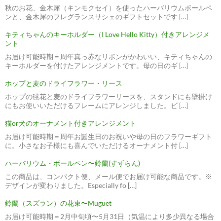
秋のお花、金木犀（キンモクセイ）を使ったハーバリウムボールペ
ンと、金木犀のフレグランスサシェのギフトセットです […]
キティちゃんのキーホルダー（I Love Hello Kitty）付きアレンジメ
ント
お届け可能時期＝周年真っ赤なリボンがかわいい、キティちゃんの
キーホルダーを付けたアレンジメントです。母の日のギ […]
ホップと麦のドライフラワー・リース
ホップの毬花と麦のドライフラワーリースを、スタンドにも壁掛け
にもお使いいただけるフレームにアレンジしました。ビ […]
猫or犬のオーナメント付きアレンジメント
お届け可能時期＝周年お誕生日のお祝いや母の日のフラワーギフト
に。小さなお子様にも喜んでいただけるオーナメント付 […]
ハーバリウム・ボールペン〜鈴蘭(すずらん)
この商品は、コンパクト便、メール便でお届け可能な商品です。※
デザインが変わりました。Especially fo […]
鈴蘭（スズラン）の花束〜Muguet
お届け可能時期＝2月中旬頃〜5月31日（気温により多少異なる場合