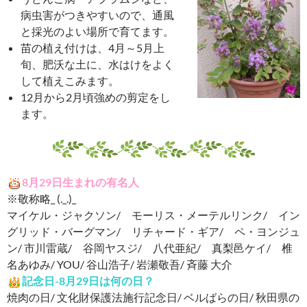
病虫害がつきやすいので、通風
と採光のよい場所で育てます。
苗の植え付けは、4月～5月上
旬、肥沃な土に、水はけをよく
して植えこみます。
12月から2月頃強めの剪定をし
ます。
8月29日生まれの有名人
※敬称略_ (._.)_
マイケル・ジャクソン/ モーリス・メーテルリンク/ イン
グリッド・バーグマン/ リチャード・ギア/ ペ・ヨンジュ
ン/ 市川雷蔵/ 谷岡ヤスジ/ 八代亜紀/ 真梨邑ケイ/ 椎
名あゆみ/ YOU/ 谷山浩子/ 岩瀬敬吾/ 斉藤 大介
記念日-8月29日は何の日？
焼肉の日/ 文化財保護法施行記念日/ ベルばらの日/ 秋田県の