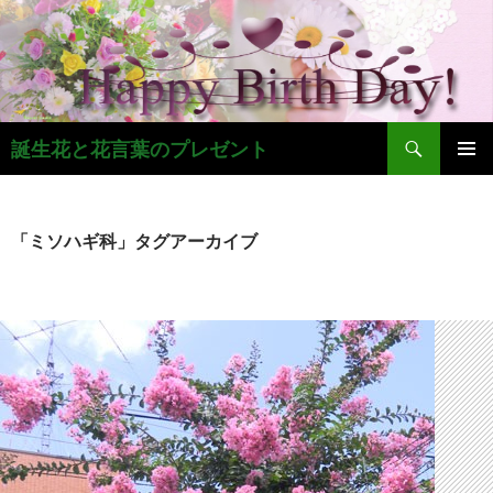
コ
ン
テ
ン
ツ
検
へ
誕生花と花言葉のプレゼント
索
ス
メインメ
キ
ニュー
ッ
「ミソハギ科」タグアーカイブ
プ