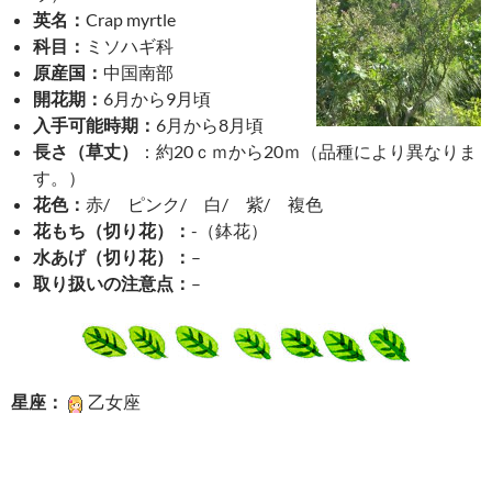
英名：
Crap myrtle
科目：
ミソハギ科
原産国：
中国南部
開花期：
6月から9月頃
入手可能時期：
6月から8月頃
長さ（草丈）
：約20ｃｍから20ｍ（品種により異なりま
す。）
花色：
赤/ ピンク/ 白/ 紫/ 複色
花もち（切り花）：
-（鉢花）
水あげ（切り花）：
–
取り扱いの注意点：
–
星座：
乙女座