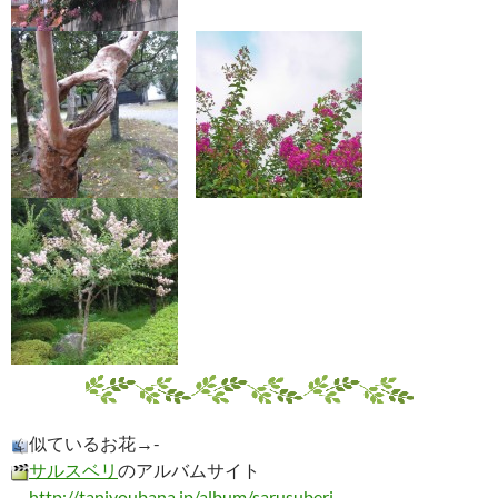
似ているお花→-
サルスベリ
のアルバムサイト
→
http://tanjyoubana.jp/album/sarusuberi