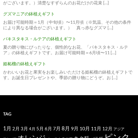
がございます。）清楚なすずらんのお花だけの花束 […]
グズマニアの鉢植えギフト
お届け可能時期＝1月（中旬頃）〜11月頃（※気温、その他の条件
により異なる場合がございます。） 真っ赤なグズマ […]
パキスタキス・ルテアの鉢植えギフト
夏の贈り物にぴったりな、個性的なお花、「パキスタキス・ルテ
ア」の鉢植えギフトです。お届け可能時期＝6月頃〜11 […]
姫柘榴の鉢植えギフト
かわいいお花と果実をお楽しみいただける姫柘榴の鉢植えギフトで
す。お誕生日プレゼントや、季節の贈り物にどうぞ。お […]
TAG
1月
7月
8月
9月
10月
11月
2月
5月
6月
3月
12月
4月
アジア
ピンク
オレンジ