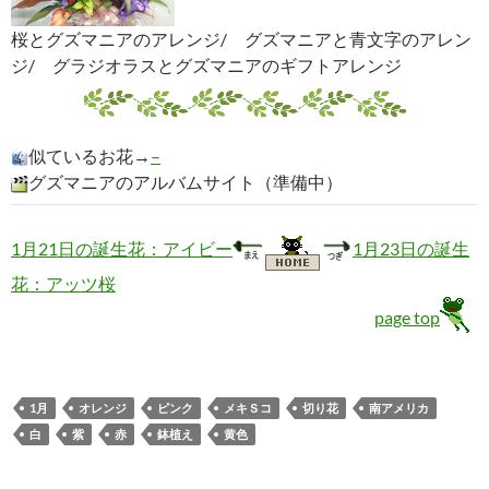
桜とグズマニアのアレンジ/ グズマニアと青文字のアレン
ジ/ グラジオラスとグズマニアのギフトアレンジ
似ているお花→
–
グズマニアのアルバムサイト（準備中）
1月21日の誕生花：アイビー
1月23日の誕生
花：アッツ桜
page top
1月
オレンジ
ピンク
メキＳコ
切り花
南アメリカ
白
紫
赤
鉢植え
黄色