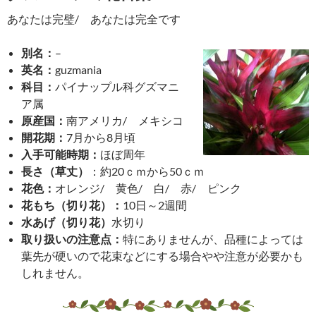
あなたは完璧/ あなたは完全です
別名：
–
英名：
guzmania
科目：
パイナップル科グズマニ
ア属
原産国：
南アメリカ/ メキシコ
開花期：
7月から8月頃
入手可能時期：
ほぼ周年
長さ（草丈）
：約20ｃｍから50ｃｍ
花色：
オレンジ/ 黄色/ 白/ 赤/ ピンク
花もち（切り花）：
10日～2週間
水あげ（切り花）
水切り
取り扱いの注意点：
特にありませんが、品種によっては
葉先が硬いので花束などにする場合やや注意が必要かも
しれません。