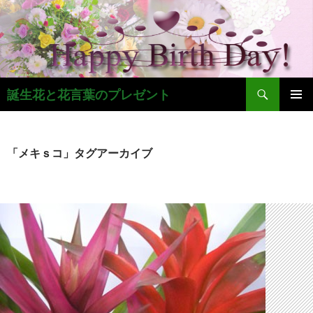
コ
ン
テ
ン
ツ
検
へ
誕生花と花言葉のプレゼント
索
ス
メインメ
キ
ニュー
ッ
「メキｓコ」タグアーカイブ
プ