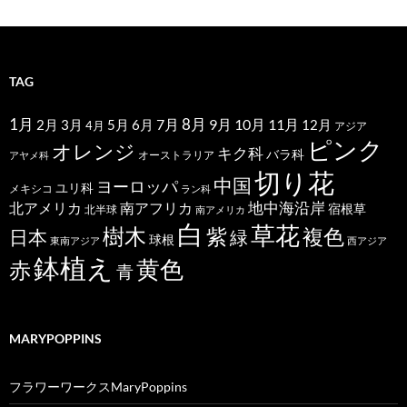
TAG
1月
7月
8月
9月
10月
11月
2月
5月
6月
3月
12月
4月
アジア
ピンク
オレンジ
キク科
バラ科
オーストラリア
アヤメ科
切り花
中国
ヨーロッパ
ユリ科
メキシコ
ラン科
北アメリカ
地中海沿岸
南アフリカ
宿根草
北半球
南アメリカ
白
草花
樹木
紫
複色
日本
緑
球根
東南アジア
西アジア
鉢植え
黄色
赤
青
MARYPOPPINS
フラワーワークスMaryPoppins