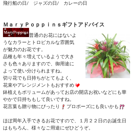
飛行船の日/ ジャズの日/ カレーの日
ＭａｒｙＰｏｐｐｉｎｓギフトアドバイス
普通のお花にはないよ
うなカラーとトロピカルな雰囲気
が魅力のお花です。
品種も年々増えているようで大き
さも色々ありますので、御用途に
よって使い分けられますね。
切り花でも日持ちがとてもよく、
花束やアレンジメントもおすすめ
鉢植えもボリュームがあってお店の開店お祝いなどにも華
やかで日持ちもして良いですね。
花言葉も贈り物にぴったり
プロポーズにも良いかも
ほぼ周年入手できるお花ですので、１月２２日のお誕生日
はもちろん、様々なご用途にぜひどうぞ。