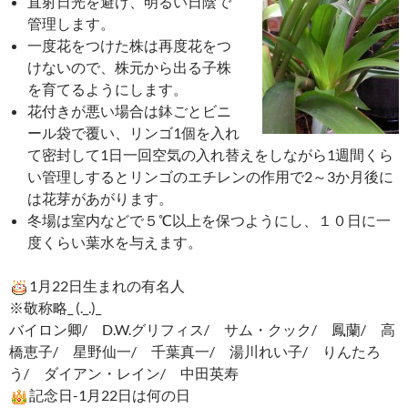
直射日光を避け、明るい日陰で
管理します。
一度花をつけた株は再度花をつ
けないので、株元から出る子株
を育てるようにします。
花付きが悪い場合は鉢ごとビニ
ール袋で覆い、リンゴ1個を入れ
て密封して1日一回空気の入れ替えをしながら1週間くら
い管理しするとリンゴのエチレンの作用で2～3か月後に
は花芽があがります。
冬場は室内などで５℃以上を保つようにし、１０日に一
度くらい葉水を与えます。
1月22日生まれの有名人
※敬称略_ (._.)_
バイロン卿/ D.W.グリフィス/ サム・クック/ 鳳蘭/ 高
橋恵子/ 星野仙一/ 千葉真一/ 湯川れい子/ りんたろ
う/ ダイアン・レイン/ 中田英寿
記念日-1月22日は何の日