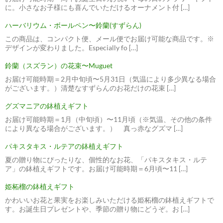
に。小さなお子様にも喜んでいただけるオーナメント付 […]
ハーバリウム・ボールペン〜鈴蘭(すずらん)
この商品は、コンパクト便、メール便でお届け可能な商品です。※
デザインが変わりました。Especially fo […]
鈴蘭（スズラン）の花束〜Muguet
お届け可能時期＝2月中旬頃〜5月31日（気温により多少異なる場合
がございます。）清楚なすずらんのお花だけの花束 […]
グズマニアの鉢植えギフト
お届け可能時期＝1月（中旬頃）〜11月頃（※気温、その他の条件
により異なる場合がございます。） 真っ赤なグズマ […]
パキスタキス・ルテアの鉢植えギフト
夏の贈り物にぴったりな、個性的なお花、「パキスタキス・ルテ
ア」の鉢植えギフトです。お届け可能時期＝6月頃〜11 […]
姫柘榴の鉢植えギフト
かわいいお花と果実をお楽しみいただける姫柘榴の鉢植えギフトで
す。お誕生日プレゼントや、季節の贈り物にどうぞ。お […]