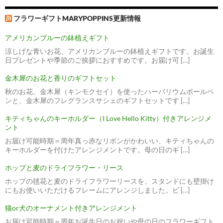
フラワーギフトMARYPOPPINS更新情報
アメリカンブルーの鉢植えギフト
涼しげな青いお花、アメリカンブルーの鉢植えギフトです。お誕生
日プレゼントや季節のご挨拶におすすめです。お届け可 […]
金木犀のお花と香りのギフトセット
秋のお花、金木犀（キンモクセイ）を使ったハーバリウムボールペ
ンと、金木犀のフレグランスサシェのギフトセットです […]
キティちゃんのキーホルダー（I Love Hello Kitty）付きアレンジメ
ント
お届け可能時期＝周年真っ赤なリボンがかわいい、キティちゃんの
キーホルダーを付けたアレンジメントです。母の日のギ […]
ホップと麦のドライフラワー・リース
ホップの毬花と麦のドライフラワーリースを、スタンドにも壁掛け
にもお使いいただけるフレームにアレンジしました。ビ […]
猫or犬のオーナメント付きアレンジメント
お届け可能時期＝周年お誕生日のお祝いや母の日のフラワーギフト