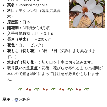
英名：
kobushi magnolia
科目：
モクレン科（落葉広葉高
木）
原産国：
日本
開花期：
3月頃から4月頃
入手可能時期：
1月～3月頃
長さ（草丈）
：～200ｃｍ
花色：
白、（ピンク）
花もち（切り花）：
3日～5日（気温により異なりま
す。）
水あげ（切り花）：
切り口を十字に切り込みます。
取り扱いの注意点：
花後、花びらが零れるまでの期間が
早いので置き場所によっては注意が必要かもしれませ
ん。
星座：
水瓶座