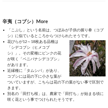
辛夷（コブシ）More
「こぶし」という名前は、つぼみが子供の握り拳（コブ
シ）に似ているところからつけられたそうです。
花びらが12～18枚ある品種は
「シデコブシ（ヒメコブ
シ）」。その変種にピンクの花
が咲く「ベニバナシデコブシ」
があります。
近縁種に「タムシバ」があり、
コブシには花の下に小さな葉が
ついていますが、こちらは花の下の葉がない事で区別で
きます。
別名の「田打ち桜」は、農家で「田打ち」が始まる頃に
咲く花という事でつけられたそうです。