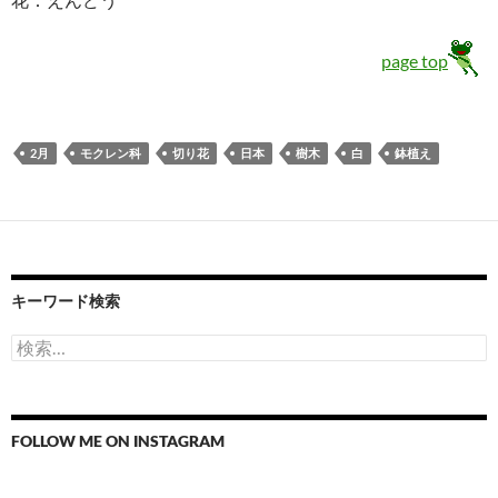
page top
2月
モクレン科
切り花
日本
樹木
白
鉢植え
キーワード検索
検
索:
FOLLOW ME ON INSTAGRAM