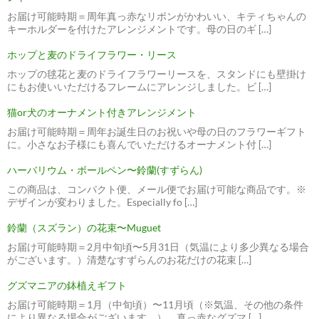
お届け可能時期＝周年真っ赤なリボンがかわいい、キティちゃんの
キーホルダーを付けたアレンジメントです。母の日のギ […]
ホップと麦のドライフラワー・リース
ホップの毬花と麦のドライフラワーリースを、スタンドにも壁掛け
にもお使いいただけるフレームにアレンジしました。ビ […]
猫or犬のオーナメント付きアレンジメント
お届け可能時期＝周年お誕生日のお祝いや母の日のフラワーギフト
に。小さなお子様にも喜んでいただけるオーナメント付 […]
ハーバリウム・ボールペン〜鈴蘭(すずらん)
この商品は、コンパクト便、メール便でお届け可能な商品です。※
デザインが変わりました。Especially fo […]
鈴蘭（スズラン）の花束〜Muguet
お届け可能時期＝2月中旬頃〜5月31日（気温により多少異なる場合
がございます。）清楚なすずらんのお花だけの花束 […]
グズマニアの鉢植えギフト
お届け可能時期＝1月（中旬頃）〜11月頃（※気温、その他の条件
により異なる場合がございます。） 真っ赤なグズマ […]