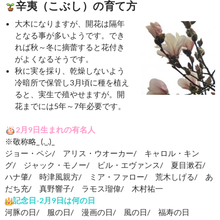
辛夷（こぶし）の育て方
大木になりますが、開花は隔年
となる事が多いようです。でき
れば秋～冬に摘蕾すると花付き
がよくなるそうです。
秋に実を採り、乾燥しないよう
冷暗所で保管し3月頃に種を植え
ると、実生で殖やせますが。開
花までには5年～7年必要です。
2月9日生まれの有名人
※敬称略_ (._.)_
ジョー・ペシ/ アリス・ウオーカー/ キャロル・キン
グ/ ジャック・モノー/ ビル・エヴァンス/ 夏目漱石/
ハナ肇/ 時津風親方/ ミア・ファロー/ 荒木しげる/ あ
だち充/ 真野響子/ ラモス瑠偉/ 木村祐一
記念日-2月9日は何の日
河豚の日/ 服の日/ 漫画の日/ 風の日/ 福寿の日