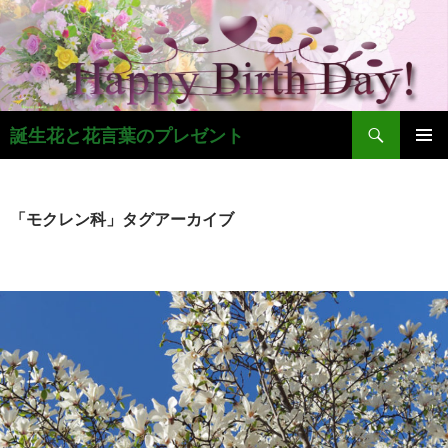
コ
ン
テ
ン
ツ
検
へ
誕生花と花言葉のプレゼント
索
ス
メインメ
キ
ニュー
ッ
「モクレン科」タグアーカイブ
プ