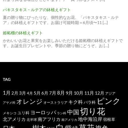
パキスタキス・ルテアの鉢植えギフト
夏の贈り物にぴったりな、個性的なお花、「パキスタキス・ルテ
ア」の鉢植えギフトです。お届け可能時期＝6月頃〜11 […]
姫柘榴の鉢植えギフト
かわいいお花と果実をお楽しみいただける姫柘榴の鉢植えギフトで
す。お誕生日プレゼントや、季節の贈り物にどうぞ。お […]
TAG
1月
7月
8月
9月
10月
11月
2月
5月
6月
3月
12月
4月
アジア
ピンク
オレンジ
キク科
バラ科
オーストラリア
アヤメ科
切り花
中国
ヨーロッパ
ユリ科
メキシコ
ラン科
北アメリカ
地中海沿岸
南アフリカ
宿根草
北半球
南アメリカ
白
草花