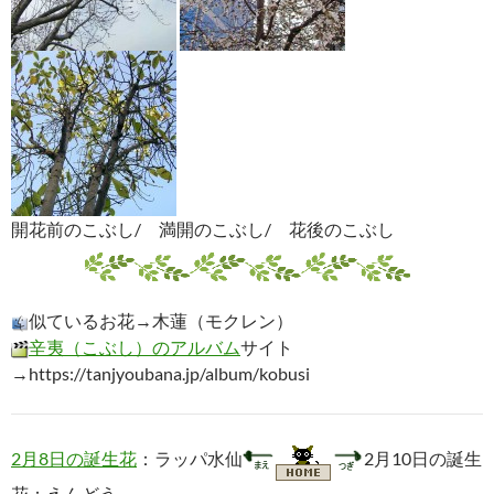
開花前のこぶし/ 満開のこぶし/ 花後のこぶし
似ているお花→木蓮（モクレン）
辛夷（こぶし）のアルバム
サイト
→https://tanjyoubana.jp/album/kobusi
2月8日の誕生花
：ラッパ水仙
2月10日の誕生
花：えんどう