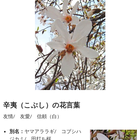
辛夷（こぶし）の花言葉
友情/ 友愛/ 信頼（白）
別名：
ヤマアララギ/ コブシハ
ジカミ/ 田打ち桜