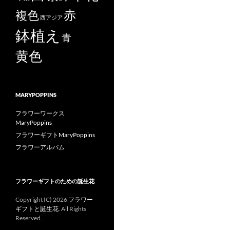
赤
複色
西アジア
鉢植え
青
黄色
MARYPOPPINS
フラワーワークス
MaryPoppins
フラワーギフトMaryPoppins
フラワーアルバム
フラワーギフトのための誕生花
Copyright (C)
2026
フラワー
ギフトと誕生花
. All Rights
Reserved.