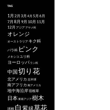
TAG
1月
2月
5月
6月
3月
4月
7月
8月
9月
10月
11月
12月
アジア
アヤメ科
オレンジ
キク科
オーストラリア
ピンク
バラ科
ユリ科
メキシコ
ヨーロッパ
ラン科
切り花
中国
北アメリカ
北半球
南アフリカ
南アメリカ
地中海沿岸
宿根草
樹木
日本
東南アジア
白
草花
紫
緑
球根