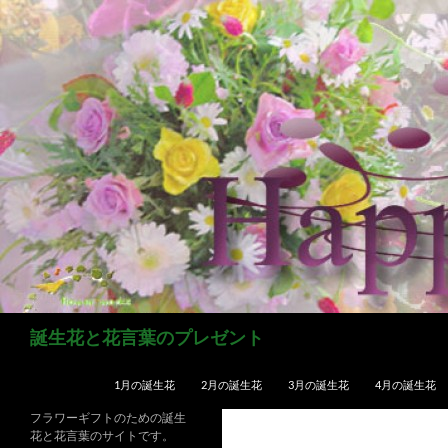
コ
ン
テ
ン
ツ
へ
ス
キ
ッ
プ
検
誕生花と花言葉のプレゼント
索
1月の誕生花
2月の誕生花
3月の誕生花
4月の誕生花
フラワーギフトのための誕生
花と花言葉のサイトです。