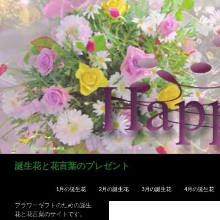
コ
ン
テ
ン
ツ
へ
ス
キ
ッ
プ
検
誕生花と花言葉のプレゼント
索
1月の誕生花
2月の誕生花
3月の誕生花
4月の誕生花
フラワーギフトのための誕生
花と花言葉のサイトです。