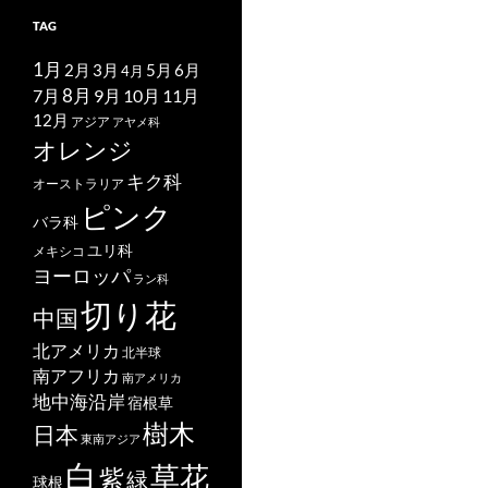
TAG
1月
2月
5月
6月
3月
4月
7月
8月
9月
10月
11月
12月
アジア
アヤメ科
オレンジ
キク科
オーストラリア
ピンク
バラ科
ユリ科
メキシコ
ヨーロッパ
ラン科
切り花
中国
北アメリカ
北半球
南アフリカ
南アメリカ
地中海沿岸
宿根草
樹木
日本
東南アジア
白
草花
紫
緑
球根