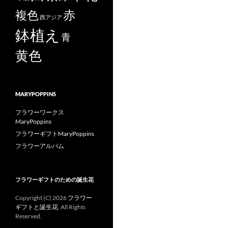
赤
複色
西アジア
鉢植え
青
黄色
MARYPOPPINS
フラワーワークス
MaryPoppins
フラワーギフトMaryPoppins
フラワーアルバム
フラワーギフトのための誕生花
Copyright (C)
2026
フラワー
ギフトと誕生花
. All Rights
Reserved.