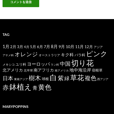
TAG
1月
7月
8月
9月
10月
11月
2月
5月
6月
3月
12月
4月
アジア
ピンク
オレンジ
キク科
バラ科
オーストラリア
アヤメ科
切り花
中国
ヨーロッパ
ユリ科
メキシコ
ラン科
北アメリカ
地中海沿岸
南アフリカ
宿根草
北半球
南アメリカ
白
草花
樹木
紫
複色
日本
緑
球根
東南アジア
西アジア
鉢植え
黄色
赤
青
MARYPOPPINS