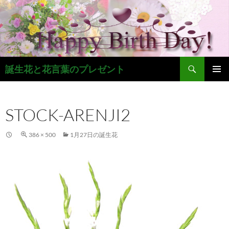
コ
ン
テ
ン
ツ
検
へ
誕生花と花言葉のプレゼント
索
ス
メインメ
キ
ニュー
ッ
STOCK-ARENJI2
プ
386 × 500
1月27日の誕生花