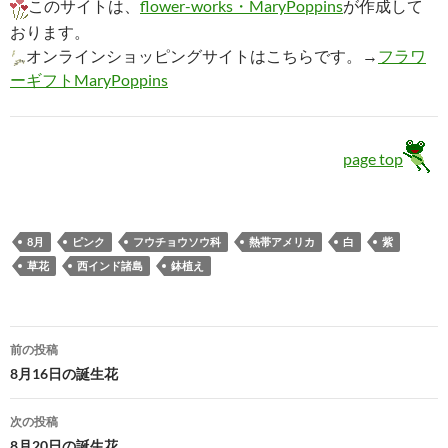
このサイトは、
flower-works・MaryPoppins
が作成して
おります。
オンラインショッピングサイトはこちらです。→
フラワ
ーギフトMaryPoppins
page top
8月
ピンク
フウチョウソウ科
熱帯アメリカ
白
紫
草花
西インド諸島
鉢植え
投
前の投稿
稿
8月16日の誕生花
ナ
次の投稿
ビ
8月20日の誕生花