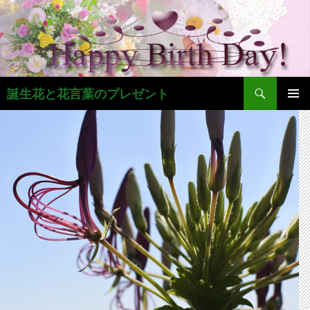
コ
ン
テ
ン
ツ
検
へ
誕生花と花言葉のプレゼント
索
ス
メインメ
キ
ニュー
ッ
プ