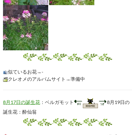
似ているお花→-
クレオメのアルバムサイト→準備中
8月17日の誕生花
：ベルガモット
8月19日の
誕生花：酔仙翁