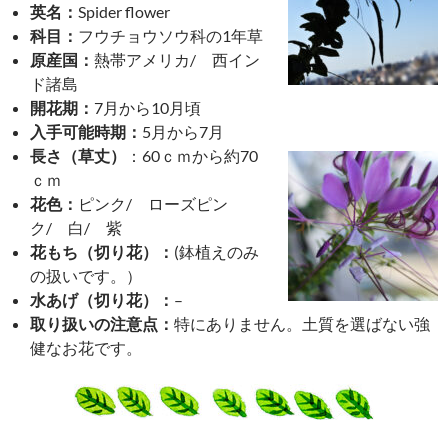
英名：
Spider flower
科目：
フウチョウソウ科の1年草
原産国：
熱帯アメリカ/ 西イン
ド諸島
開花期：
7月から10月頃
入手可能時期：
5月から7月
長さ（草丈）
：
60ｃｍから約70
ｃｍ
花色：
ピンク/ ローズピン
ク/ 白/ 紫
花もち（切り花）：
(鉢植えのみ
の扱いです。）
水あげ（切り花）：
–
取り扱いの注意点：
特にありません。土質を選ばない強
健なお花です。