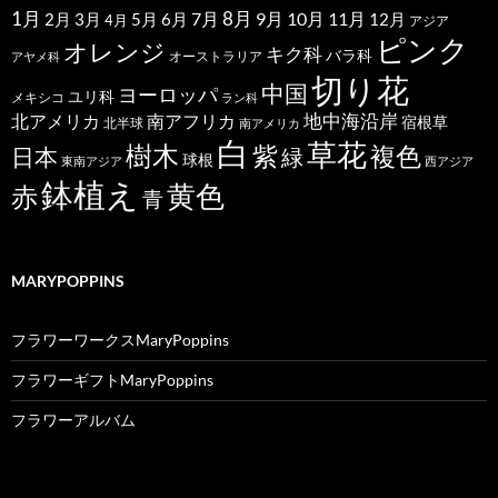
1月
7月
8月
9月
10月
11月
2月
5月
6月
3月
12月
4月
アジア
ピンク
オレンジ
キク科
バラ科
オーストラリア
アヤメ科
切り花
中国
ヨーロッパ
ユリ科
メキシコ
ラン科
北アメリカ
地中海沿岸
南アフリカ
宿根草
北半球
南アメリカ
白
草花
樹木
紫
複色
日本
緑
球根
東南アジア
西アジア
鉢植え
黄色
赤
青
MARYPOPPINS
フラワーワークスMaryPoppins
フラワーギフトMaryPoppins
フラワーアルバム