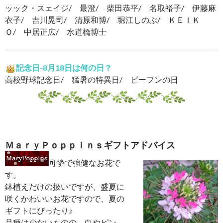
ッック・スェイジ/ 最澄/ 柴田恭平/ 名取裕子/ 伊藤麻
衣子/ 吉川晃司/ 清原和博/ 堀江しのぶ/ ＫＥＩＫ
Ｏ/ 中居正広/ 水道橋博士
記念日-8月18日は何の日？
高校野球記念日/ 猛暑の特異日/ ビーフンの日
ＭａｒｙＰｏｐｐｉｎｓギフトアドバイス
可憐で強健なお花で
す。
鉢植えだけの扱いですが、盛夏に
咲くかわいいお花ですので、夏の
ギフトにぴったり♪
品種は少ないものの、白やピン