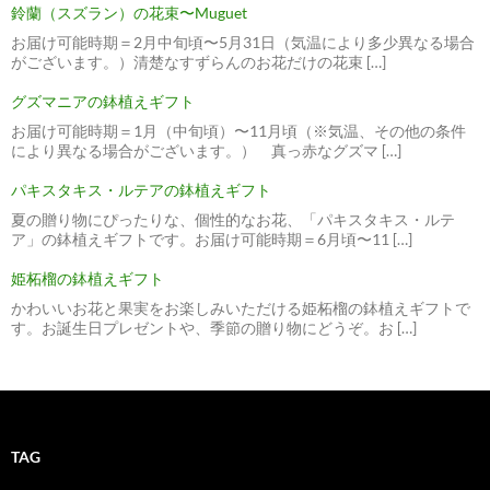
鈴蘭（スズラン）の花束〜Muguet
お届け可能時期＝2月中旬頃〜5月31日（気温により多少異なる場合
がございます。）清楚なすずらんのお花だけの花束 […]
グズマニアの鉢植えギフト
お届け可能時期＝1月（中旬頃）〜11月頃（※気温、その他の条件
により異なる場合がございます。） 真っ赤なグズマ […]
パキスタキス・ルテアの鉢植えギフト
夏の贈り物にぴったりな、個性的なお花、「パキスタキス・ルテ
ア」の鉢植えギフトです。お届け可能時期＝6月頃〜11 […]
姫柘榴の鉢植えギフト
かわいいお花と果実をお楽しみいただける姫柘榴の鉢植えギフトで
す。お誕生日プレゼントや、季節の贈り物にどうぞ。お […]
TAG