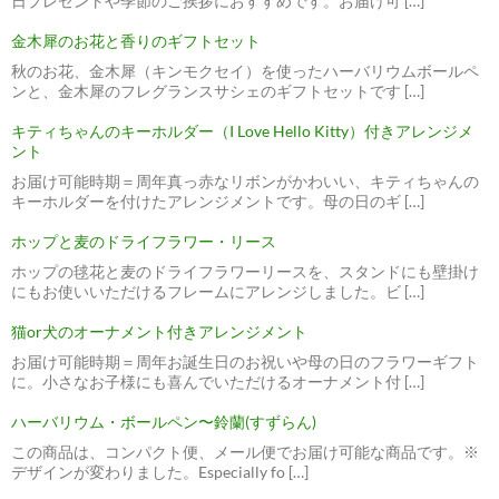
日プレゼントや季節のご挨拶におすすめです。お届け可 […]
金木犀のお花と香りのギフトセット
秋のお花、金木犀（キンモクセイ）を使ったハーバリウムボールペ
ンと、金木犀のフレグランスサシェのギフトセットです […]
キティちゃんのキーホルダー（I Love Hello Kitty）付きアレンジメ
ント
お届け可能時期＝周年真っ赤なリボンがかわいい、キティちゃんの
キーホルダーを付けたアレンジメントです。母の日のギ […]
ホップと麦のドライフラワー・リース
ホップの毬花と麦のドライフラワーリースを、スタンドにも壁掛け
にもお使いいただけるフレームにアレンジしました。ビ […]
猫or犬のオーナメント付きアレンジメント
お届け可能時期＝周年お誕生日のお祝いや母の日のフラワーギフト
に。小さなお子様にも喜んでいただけるオーナメント付 […]
ハーバリウム・ボールペン〜鈴蘭(すずらん)
この商品は、コンパクト便、メール便でお届け可能な商品です。※
デザインが変わりました。Especially fo […]