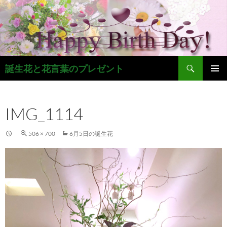
コ
ン
テ
ン
ツ
検
へ
誕生花と花言葉のプレゼント
索
ス
メインメ
キ
ニュー
ッ
IMG_1114
プ
506 × 700
6月5日の誕生花