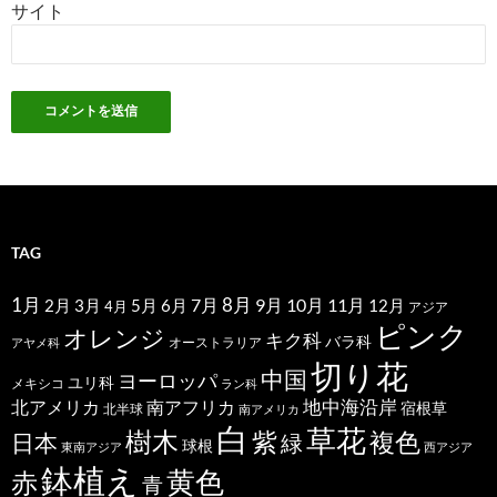
サイト
TAG
1月
7月
8月
9月
10月
11月
2月
5月
6月
3月
12月
4月
アジア
ピンク
オレンジ
キク科
バラ科
オーストラリア
アヤメ科
切り花
中国
ヨーロッパ
ユリ科
メキシコ
ラン科
北アメリカ
地中海沿岸
南アフリカ
宿根草
北半球
南アメリカ
白
草花
樹木
紫
複色
日本
緑
球根
東南アジア
西アジア
鉢植え
黄色
赤
青