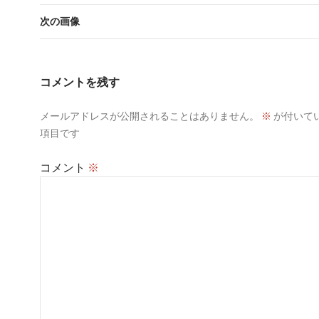
次の画像
コメントを残す
メールアドレスが公開されることはありません。
※
が付いて
項目です
コメント
※