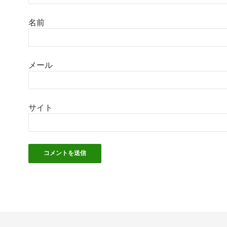
名前
メール
サイト