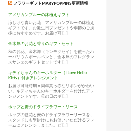
フラワーギフトMARYPOPPINS更新情報
アメリカンブルーの鉢植えギフト
涼しげな青いお花、アメリカンブルーの鉢植え
ギフトです。お誕生日プレゼントや季節のご挨
拶におすすめです。お届け可 […]
金木犀のお花と香りのギフトセット
秋のお花、金木犀（キンモクセイ）を使ったハ
ーバリウムボールペンと、金木犀のフレグラン
スサシェのギフトセットです […]
キティちゃんのキーホルダー（I Love Hello
Kitty）付きアレンジメント
お届け可能時期＝周年真っ赤なリボンがかわい
い、キティちゃんのキーホルダーを付けたアレ
ンジメントです。母の日のギ […]
ホップと麦のドライフラワー・リース
ホップの毬花と麦のドライフラワーリースを、
スタンドにも壁掛けにもお使いいただけるフレ
ームにアレンジしました。ビ […]