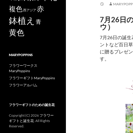
MARYPOPP
赤
複色
西アジア
鉢植え
7月26日
青
ウ）
黄色
7月26日の誕
ントなど百日草
に贈るプレゼン
MARYPOPPINS
す。
フラワーワークス
MaryPoppins
フラワーギフトMaryPoppins
フラワーアルバム
フラワーギフトのための誕生花
Copyright (C)
2026
フラワー
ギフトと誕生花
. All Rights
Reserved.