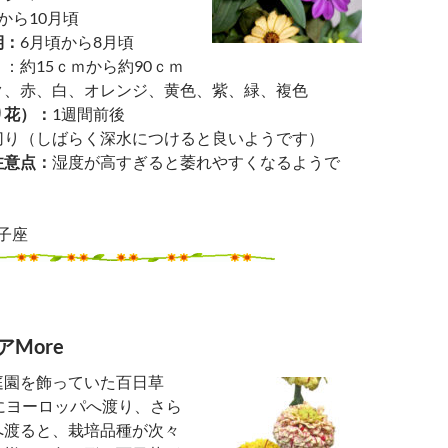
から10月頃
期：
6月頃から8月頃
）
：約15ｃｍから約90ｃｍ
ク、赤、白、オレンジ、黄色、紫、緑、複色
り花）：
1週間前後
切り（しばらく深水につけると良いようです）
注意点：
湿度が高すぎると萎れやすくなるようで
子座
More
庭園を飾っていた百日草
にヨーロッパへ渡り、さら
へ渡ると、栽培品種が次々