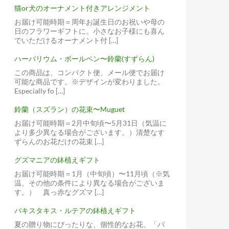
猫or犬のオーナメント付きアレンジメント
お届け可能時期＝周年お誕生日のお祝いや母の
日のフラワーギフトに。小さなお子様にも喜ん
でいただけるオーナメント付 […]
ハーバリウム・ボールペン〜鈴蘭(すずらん)
この商品は、コンパクト便、メール便でお届け
可能な商品です。※デザインが変わりました。
Especially fo […]
鈴蘭（スズラン）の花束〜Muguet
お届け可能時期＝2月中旬頃〜5月31日（気温に
より多少異なる場合がございます。）清楚なす
ずらんのお花だけの花束 […]
グズマニアの鉢植えギフト
お届け可能時期＝1月（中旬頃）〜11月頃（※気
温、その他の条件により異なる場合がございま
す。） 真っ赤なグズマ […]
パキスタキス・ルテアの鉢植えギフト
夏の贈り物にぴったりな、個性的なお花、「パ