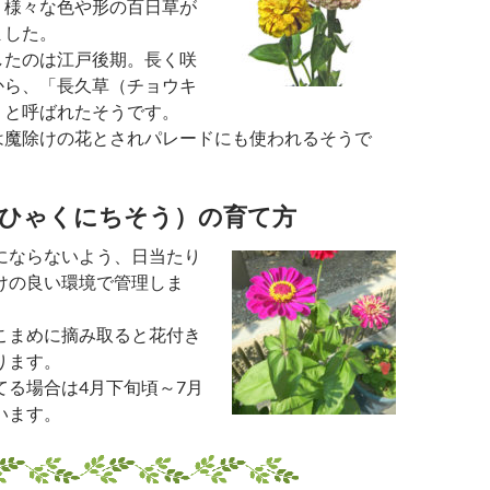
、様々な色や形の百日草が
ました。
したのは江戸後期。長く咲
から、「長久草（チョウキ
」と呼ばれたそうです。
は魔除けの花とされパレードにも使われるそうで
（ひゃくにちそう）の育て方
にならないよう、日当たり
けの良い環境で管理しま
こまめに摘み取ると花付き
ります。
てる場合は4月下旬頃～7月
います。