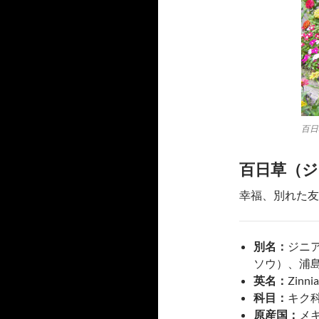
百日
百日草（ジ
幸福、別れた友
別名：
ジニ
ソウ）、浦
英名：
Zinnia
科目：
キク
原産国：
メ