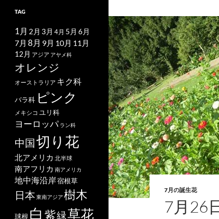
TAG
1月
2月
5月
6月
3月
4月
7月
8月
9月
10月
11月
12月
アジア
アヤメ科
オレンジ
キク科
オーストラリア
ピンク
バラ科
ユリ科
メキシコ
ヨーロッパ
ラン科
切り花
中国
北アメリカ
北半球
南アフリカ
南アメリカ
地中海沿岸
宿根草
7月の誕生花
樹木
日本
東南アジア
7月2
白
草花
紫
緑
球根