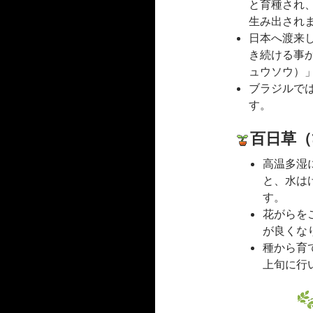
と育種され
生み出され
日本へ渡来
き続ける事
ュウソウ）
ブラジルで
す。
百日草
高温多湿
と、水は
す。
花がらを
が良くな
種から育
上旬に行