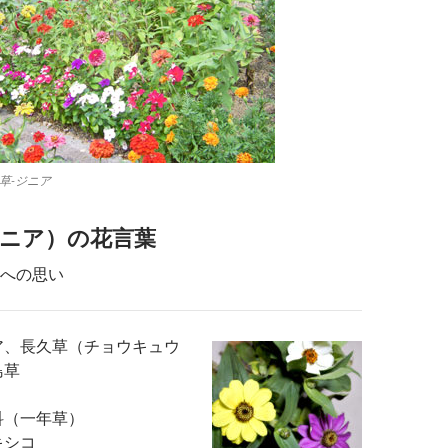
草-ジニア
ニア）の花言葉
への思い
ア、長久草（チョウキュウ
島草
科（一年草）
キシコ