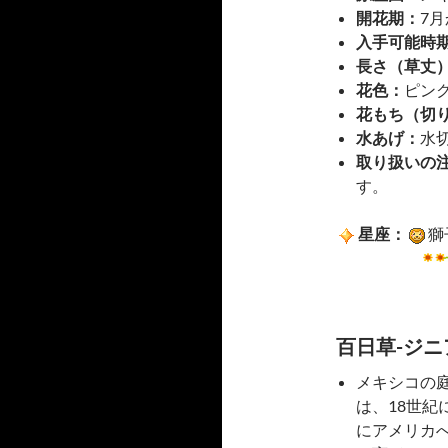
開花期：
7月
入手可能時
長さ（草丈
花色：
ピン
花もち（切
水あげ：
水
取り扱いの
す。
星座：
獅
百日草-ジニア
メキシコの
は、18世紀
にアメリカ