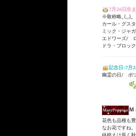
7月26日生
※敬称略_ (._.)_
カール・グスタ
ミック・ジャガ
エドワーズ/ 
ドラ・ブロック
記念日-7月
幽霊の日/ ポ
Ｍ
花色も品種も豊
なお花ですね。
鉢植えは長く秋