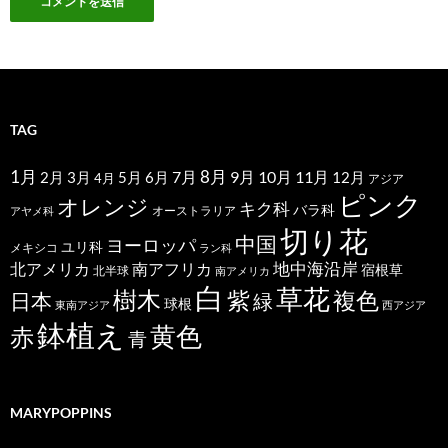
TAG
1月
7月
8月
9月
10月
11月
2月
5月
6月
3月
12月
4月
アジア
ピンク
オレンジ
キク科
バラ科
オーストラリア
アヤメ科
切り花
中国
ヨーロッパ
ユリ科
メキシコ
ラン科
北アメリカ
地中海沿岸
南アフリカ
宿根草
北半球
南アメリカ
白
草花
樹木
紫
複色
日本
緑
球根
東南アジア
西アジア
鉢植え
黄色
赤
青
MARYPOPPINS