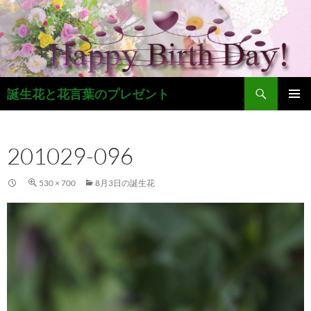
コ
ン
テ
ン
ツ
検
へ
誕生花と花言葉のプレゼント
索
ス
メインメ
キ
ニュー
ッ
201029-096
プ
530 × 700
8月3日の誕生花