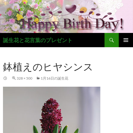
コ
ン
テ
ン
ツ
検
へ
誕生花と花言葉のプレゼント
索
ス
メインメ
キ
ニュー
ッ
鉢植えのヒヤシンス
プ
328 × 500
1月16日の誕生花