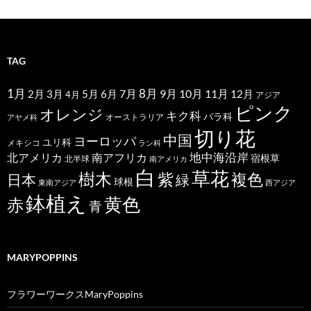
TAG
1月
7月
8月
9月
10月
11月
2月
5月
6月
3月
12月
4月
アジア
ピンク
オレンジ
キク科
バラ科
オーストラリア
アヤメ科
切り花
中国
ヨーロッパ
ユリ科
メキシコ
ラン科
北アメリカ
地中海沿岸
南アフリカ
宿根草
北半球
南アメリカ
白
草花
樹木
紫
複色
日本
緑
球根
東南アジア
西アジア
鉢植え
黄色
赤
青
MARYPOPPINS
フラワーワークスMaryPoppins