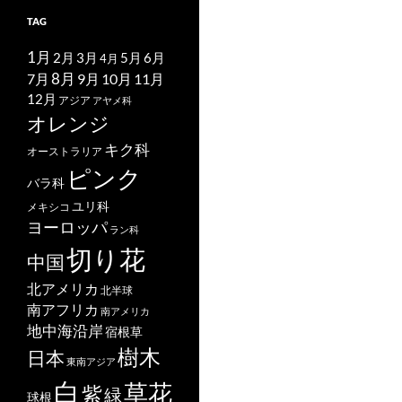
TAG
1月
2月
5月
6月
3月
4月
7月
8月
9月
10月
11月
12月
アジア
アヤメ科
オレンジ
キク科
オーストラリア
ピンク
バラ科
ユリ科
メキシコ
ヨーロッパ
ラン科
切り花
中国
北アメリカ
北半球
南アフリカ
南アメリカ
地中海沿岸
宿根草
樹木
日本
東南アジア
白
草花
紫
緑
球根