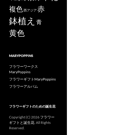
赤
複色
西アジア
鉢植え
青
黄色
MARYPOPPINS
フラワーワークス
MaryPoppins
フラワーギフトMaryPoppins
フラワーアルバム
フラワーギフトのための誕生花
Copyright (C)
2026
フラワー
ギフトと誕生花
. All Rights
Reserved.