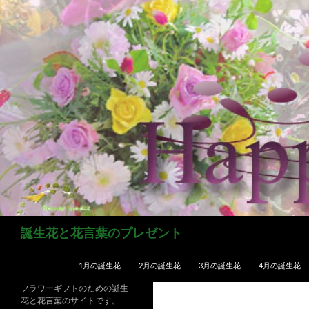
コ
ン
テ
ン
ツ
へ
ス
キ
ッ
プ
検
誕生花と花言葉のプレゼント
索
1月の誕生花
2月の誕生花
3月の誕生花
4月の誕生花
フラワーギフトのための誕生
花と花言葉のサイトです。