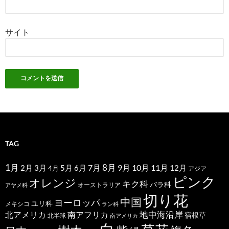
サイト
TAG
1月
7月
8月
9月
10月
11月
2月
5月
6月
3月
12月
4月
アジア
ピンク
オレンジ
キク科
バラ科
オーストラリア
アヤメ科
切り花
中国
ヨーロッパ
ユリ科
メキシコ
ラン科
北アメリカ
地中海沿岸
南アフリカ
宿根草
北半球
南アメリカ