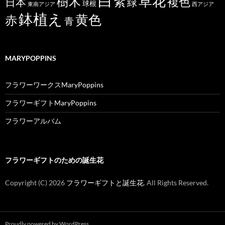
白
草花
樹木
紫
複色
日本
緑
球根
東南アジア
西アジア
鉢植え
黄色
赤
青
MARYPOPPINS
フラワーワークスMaryPoppins
フラワーギフトMaryPoppins
フラワーアルバム
フラワーギフトのための誕生花
Copyright (C)
2026
フラワーギフトと誕生花
. All Rights Reserved.
Proudly powered by WordPress