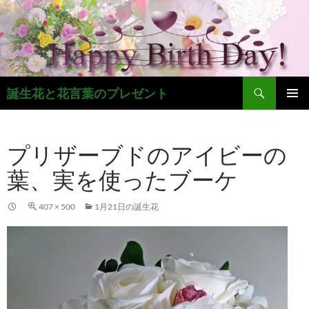
コ
ン
テ
ン
ツ
検
へ
誕生花と花言葉のプレゼント
索
ス
メインメ
キ
ニュー
ッ
プリザーブドのアイビーの
プ
葉、実を使ったブーケ
407 × 500
1月21日の誕生花