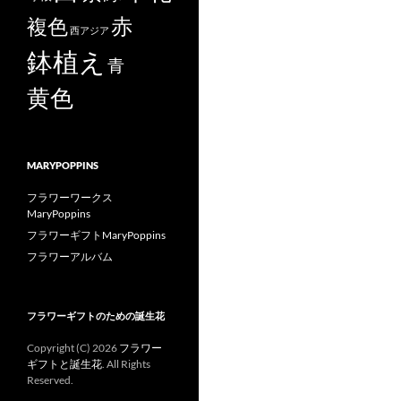
赤
複色
西アジア
鉢植え
青
黄色
MARYPOPPINS
フラワーワークス
MaryPoppins
フラワーギフトMaryPoppins
フラワーアルバム
フラワーギフトのための誕生花
Copyright (C)
2026
フラワー
ギフトと誕生花
. All Rights
Reserved.