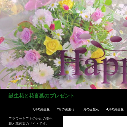
コ
ン
テ
ン
ツ
へ
ス
キ
ッ
プ
検
誕生花と花言葉のプレゼント
索
1月の誕生花
2月の誕生花
3月の誕生花
4月の誕生花
フラワーギフトのための誕生
花と花言葉のサイトです。