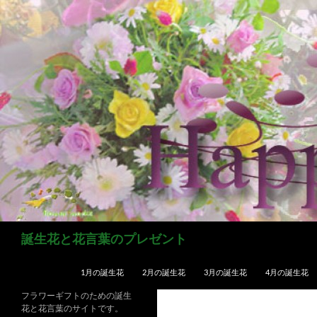
コ
ン
テ
ン
ツ
へ
ス
キ
ッ
プ
検
誕生花と花言葉のプレゼント
索
1月の誕生花
2月の誕生花
3月の誕生花
4月の誕生花
フラワーギフトのための誕生
花と花言葉のサイトです。