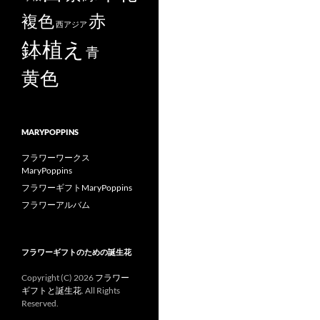
赤
複色
西アジア
鉢植え
青
黄色
MARYPOPPINS
フラワーワークス
MaryPoppins
フラワーギフトMaryPoppins
フラワーアルバム
フラワーギフトのための誕生花
Copyright (C)
2026
フラワー
ギフトと誕生花
. All Rights
Reserved.