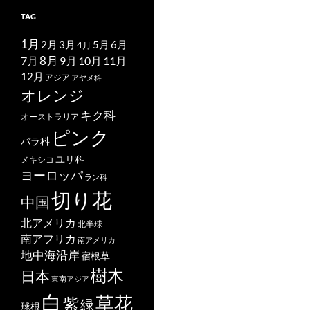
TAG
1月
2月
5月
6月
3月
4月
7月
8月
9月
10月
11月
12月
アジア
アヤメ科
オレンジ
キク科
オーストラリア
ピンク
バラ科
ユリ科
メキシコ
ヨーロッパ
ラン科
切り花
中国
北アメリカ
北半球
南アフリカ
南アメリカ
地中海沿岸
宿根草
樹木
日本
東南アジア
白
草花
紫
緑
球根