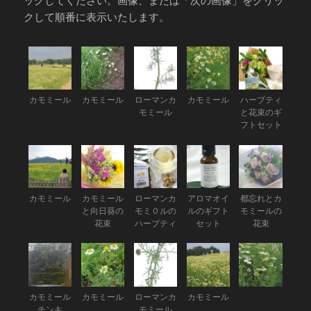
ックしてください。画像、または「次の画像」をクリッ
クして順番に表示いたします。
カモミール
カモミール
ローマンカ
カモミール
ハーブティ
モミール
と花束のギ
フトセット
カモミール
カモミール
ローマンカ
アロマオイ
都忘れとカ
と向日葵の
モミ０ルの
ルのギフト
モミールの
花束
ハーブティ
セット
花束
カモミール
カモミール
ローマンカ
カモミール
チンキ
モミール