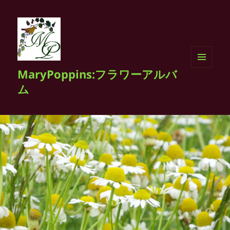
MaryPoppins:フラワーアルバ
メニュ
ーとウ
ム
ィジェ
ット