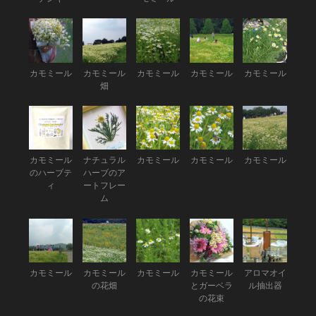
カモミール
カモミール
カモミール
カモミール
カモミール
畑
カモミール
ナチュラル
カモミール
カモミール
カモミール
のハーブテ
ハーブのア
ィ
ートフレー
ム
カモミール
カモミール
カモミール
カモミール
アロマオイ
の花畑
とガーベラ
ル抽出器
の花束