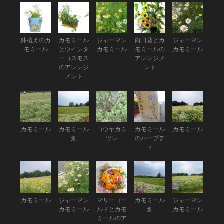
鉢植えのカ
カモミール
ジャーマン
向日葵とカ
ジャーマン
モミール
とウインタ
カモミール
モミールの
カモミール
ーコスモス
アレンジメ
のアレンジ
ント
メント
カモミール
カモミール
コウヤカミ
カモミール
カモミール
畑
ツレ
のハーブテ
ィ
カモミール
ジャーマン
マリーゴー
カモミール
ジャーマン
カモミール
ルドとカモ
畑
カモミール
ミールのア