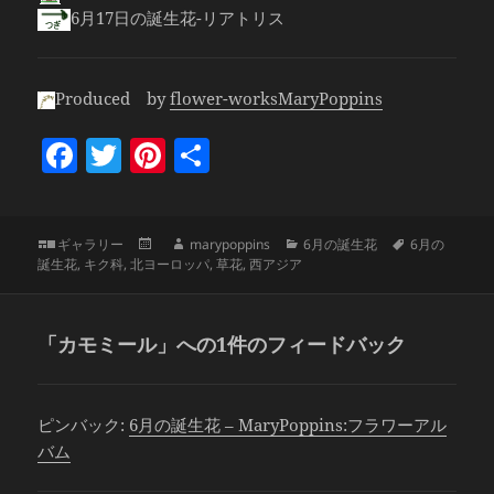
6月17日の誕生花-リアトリス
Produced by
flower-worksMaryPoppins
F
T
Pi
共
a
w
nt
有
c
itt
er
フ
投
作
カ
タ
ギャラリー
marypoppins
6月の誕生花
6月の
e
er
es
ォ
稿
成
テ
グ
誕生花
,
キク科
,
北ヨーロッパ
,
草花
,
西アジア
b
t
ー
日:
者
ゴ
マ
リ
o
ッ
ー
「カモミール」への1件のフィードバック
ト
o
k
ピンバック:
6月の誕生花 – MaryPoppins:フラワーアル
バム