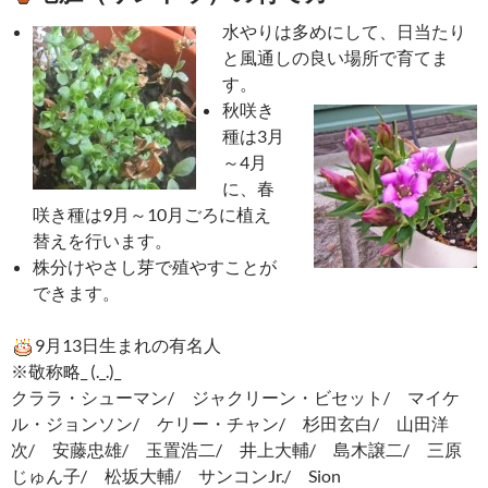
水やりは多めにして、日当たり
と風通しの良い場所で育てま
す。
秋咲き
種は3月
～4月
に、春
咲き種は9月～10月ごろに植え
替えを行います。
株分けやさし芽で殖やすことが
できます。
9月13日生まれの有名人
※敬称略_ (._.)_
クララ・シューマン/ ジャクリーン・ビセット/ マイケ
ル・ジョンソン/ ケリー・チャン/ 杉田玄白/ 山田洋
次/ 安藤忠雄/ 玉置浩二/ 井上大輔/ 島木譲二/ 三原
じゅん子/ 松坂大輔/ サンコンJr./ Sion