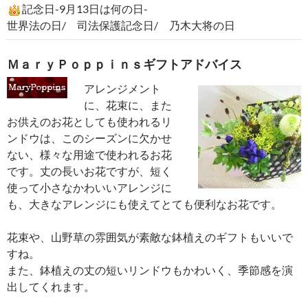
記念日-9月13日は何の日-
世界法の日/ 司法保護記念日/ 乃木大将の日
ＭａｒｙＰｏｐｐｉｎｓギフトアドバイス
アレンジメント
に、花束に、また
お供えのお花としても使われるリ
ンドウは、このシーズンに欠かせ
ない、様々な用途で使われるお花
です。丈の長いお花ですが、短く
使って小さなかわいいアレンジに
も、大きなアレンジにも使えてとても便利なお花です。
花束や、山野草の雰囲気が素敵な鉢植えのギフトもいいで
すね。
また、鉢植えの丈の短いリンドウもかわいく、季節感を演
出してくれます。