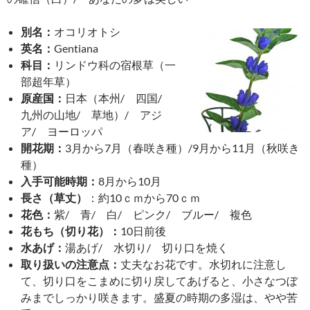
別名：
オコリオトシ
英名：
Gentiana
科目：
リンドウ科の宿根草（一
部超年草）
原産国：
日本（本州/ 四国/
九州の山地/ 草地）/ アジ
ア/ ヨーロッパ
開花期：
3月から7月（春咲き種）/9月から11月（秋咲き
種）
入手可能時期：
8月から10月
長さ（草丈）
：約10ｃｍから70ｃｍ
花色：
紫/ 青/ 白/ ピンク/ ブルー/ 複色
花もち（切り花）：
10日前後
水あげ：
湯あげ/ 水切り/ 切り口を焼く
取り扱いの注意点：
丈夫なお花です。水切れに注意し
て、切り口をこまめに切り戻してあげると、小さなつぼ
みまでしっかり咲きます。盛夏の時期の多湿は、やや苦