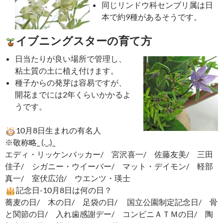
同じリンドウ科センブリ属は日
本で約9種があるそうです。
イブニングスターの育て方
日当たりが良い場所で管理し、
粘土質の土に植え付けます。
種子からの発芽は容易ですが、
開花までには2年くらいかかるよ
うです。
10月8日生まれの有名人
※敬称略_ (._.)_
エディ・リッケンバッカー/ 宮沢喜一/ 佐藤友美/ 三田
佳子/ シガニー・ウイーバー/ マット・デイモン/ 軽部
真一/ 室伏広治/ ウエンツ・瑛士
記念日-10月8日は何の日？
蕎麦の日/ 木の日/ 足袋の日/ 国立公園制定記念日/ 骨
と関節の日/ 入れ歯感謝デー/ コンビニＡＴＭの日/ 陶