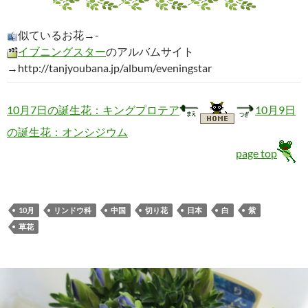
似ているお花→-
イブニングスター
のアルバムサイト
→http://tanjyoubana.jp/album/eveningstar
10月7日の誕生花：キングプロテア
10月9日
の誕生花：オンシジウム
page top
10月
リンドウ科
中国
切り花
日本
白
紫
草花