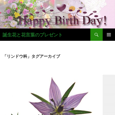
コ
ン
テ
ン
ツ
検
へ
誕生花と花言葉のプレゼント
索
ス
メインメ
キ
ニュー
ッ
「リンドウ科」タグアーカイブ
プ