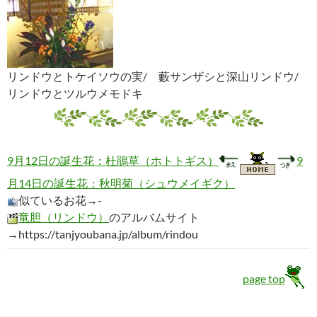
リンドウとトケイソウの実/ 藪サンザシと深山リンドウ/
リンドウとツルウメモドキ
9月12日の誕生花：杜鵑草（ホトトギス）
9
月14日の誕生花：秋明菊（シュウメイギク）
似ているお花→-
竜胆（リンドウ）
のアルバムサイト
→https://tanjyoubana.jp/album/rindou
page top