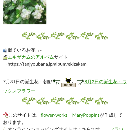
似ているお花→-
エキザカムのアルバム
サイト
→https://tanjyoubana.jp/album/ekizakam
7月31日の誕生花：朝顔
8月2日の誕生花：ワ
ックスフラワー
このサイトは、
flower-works・MaryPoppins
が作成して
おります。
オンラインショッピングサイトはこちらです。→
フラワ