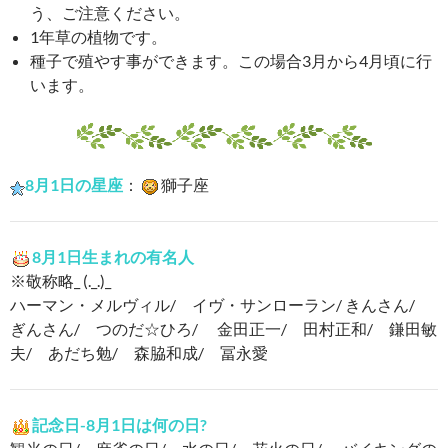
う、ご注意ください。
1年草の植物です。
種子で殖やす事ができます。この場合3月から4月頃に行
います。
8月1日の星座
：
獅子座
8月1日生まれの有名人
※敬称略_ (._.)_
ハーマン・メルヴィル/ イヴ・サンローラン/ きんさん/
ぎんさん/ つのだ☆ひろ/ 金田正一/ 田村正和/ 鎌田敏
夫/ あだち勉/ 森脇和成/ 冨永愛
記念日-8月1日は何の日?