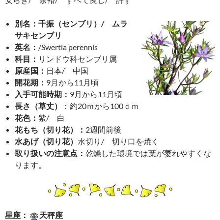
別名：千振（センブリ）/ ムラ
サキセンブリ
英名：
/Swertia perennis
科目：
リンドウ科センブリ属
原産国：
日本/ 中国
開花期：
9月から11月頃
入手可能時期：
9月から11月頃
長さ（草丈）
：約20ｍから100ｃｍ
花色：
紫/ 白
花もち（切り花）：
2週間前後
水あげ（切り花）
水切り/ 切り口を焼く
取り扱いの注意点：
乾燥した環境では葉が萎れやすくな
ります。
星座：
天秤座