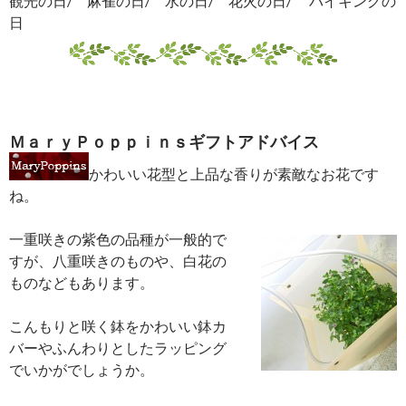
観光の日/ 麻雀の日/ 水の日/ 花火の日/ バイキングの
日
ＭａｒｙＰｏｐｐｉｎｓギフトアドバイス
かわいい花型と上品な香りが素敵なお花です
ね。
一重咲きの紫色の品種が一般的で
すが、八重咲きのものや、白花の
ものなどもあります。
こんもりと咲く鉢をかわいい鉢カ
バーやふんわりとしたラッピング
でいかがでしょうか。