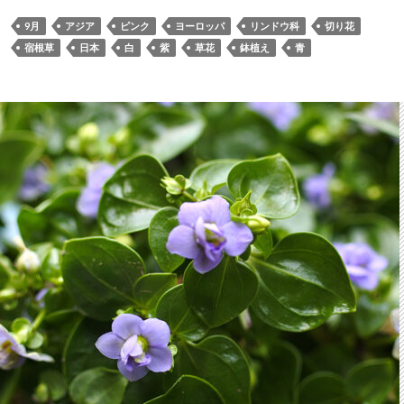
9月
アジア
ピンク
ヨーロッパ
リンドウ科
切り花
宿根草
日本
白
紫
草花
鉢植え
青