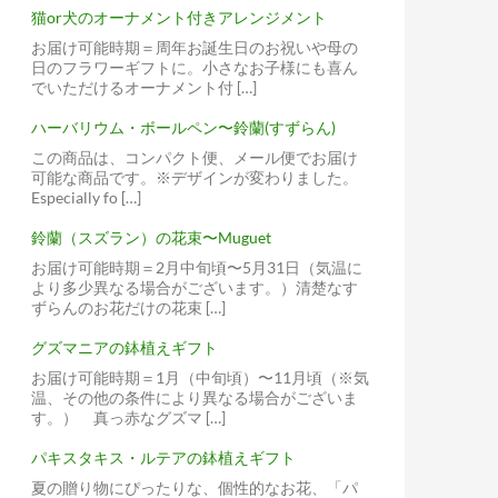
猫or犬のオーナメント付きアレンジメント
お届け可能時期＝周年お誕生日のお祝いや母の
日のフラワーギフトに。小さなお子様にも喜ん
でいただけるオーナメント付 […]
ハーバリウム・ボールペン〜鈴蘭(すずらん)
この商品は、コンパクト便、メール便でお届け
可能な商品です。※デザインが変わりました。
Especially fo […]
鈴蘭（スズラン）の花束〜Muguet
お届け可能時期＝2月中旬頃〜5月31日（気温に
より多少異なる場合がございます。）清楚なす
ずらんのお花だけの花束 […]
グズマニアの鉢植えギフト
お届け可能時期＝1月（中旬頃）〜11月頃（※気
温、その他の条件により異なる場合がございま
す。） 真っ赤なグズマ […]
パキスタキス・ルテアの鉢植えギフト
夏の贈り物にぴったりな、個性的なお花、「パ