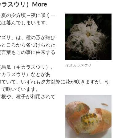
ラスウリ）More
、夏の夕方頃～夜に咲く一
には萎んでしまいます。
マズサ」は、種の形が結び
るところから名づけられた
花言葉もこの事に由来する
オオカラスウリ
黄烏瓜（キカラスウリ）、
オカラスウリ）などがあ
似ていて、いずれも夕方以降に花が咲きますが、朝
まで咲いています。
て根や、種子が利用されて