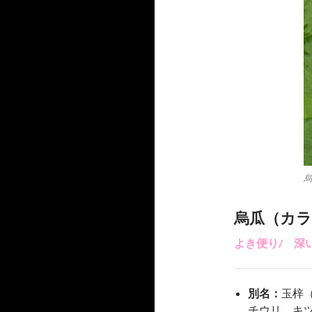
烏
烏瓜（カ
よき便り/ 深
別名：
玉梓
チウリ、キ