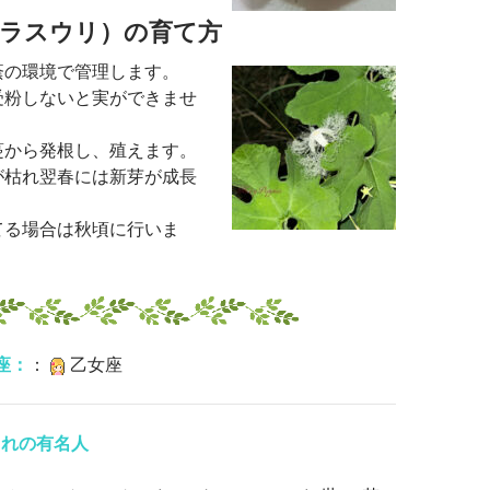
カラスウリ）の育て方
蔭の環境で管理します。
受粉しないと実ができませ
蔓から発根し、殖えます。
が枯れ翌春には新芽が成長
てる場合は秋頃に行いま
座：
：
乙女座
まれの有名人