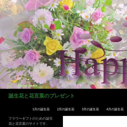
コ
ン
テ
ン
ツ
へ
ス
キ
ッ
プ
検
誕生花と花言葉のプレゼント
索
1月の誕生花
2月の誕生花
3月の誕生花
4月の誕生花
フラワーギフトのための誕生
花と花言葉のサイトです。