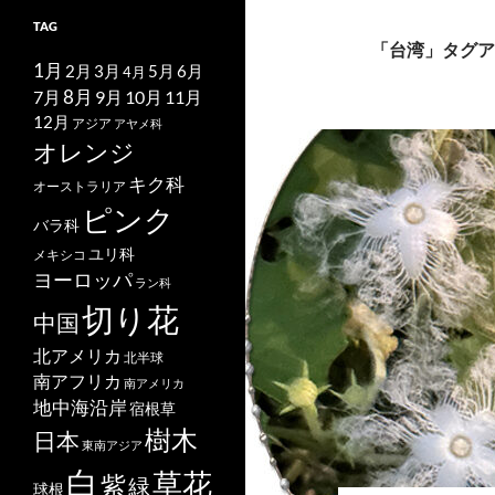
TAG
「台湾」タグア
1月
2月
5月
6月
3月
4月
7月
8月
9月
10月
11月
12月
アジア
アヤメ科
オレンジ
キク科
オーストラリア
ピンク
バラ科
ユリ科
メキシコ
ヨーロッパ
ラン科
切り花
中国
北アメリカ
北半球
南アフリカ
南アメリカ
地中海沿岸
宿根草
樹木
日本
東南アジア
白
草花
紫
緑
球根