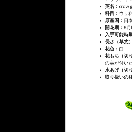
英名：
crow 
科目：
ウリ
原産国：
日
開花期：
8
入手可能時
長さ（草丈
花色：
白
花もち（切
の実が付い
水あげ（切
取り扱いの