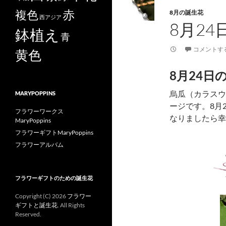
赤
複色
8月の誕生花
西アジア
8月2
鉢植え
青
コメントす
黄色
8月24日
烏瓜（カラスウ
MARYPOPPINS
ージです。8月
フラワーワークス
なりましたら幸
MaryPoppins
フラワーギフトMaryPoppins
フラワーアルバム
フラワーギフトのための誕生花
Copyright (C)
2026
フラワー
ギフトと誕生花
. All Rights
Reserved.