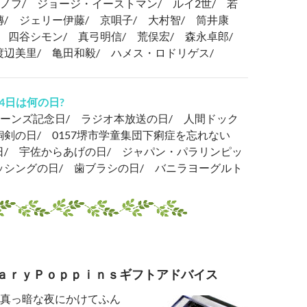
ノフ/ ジョージ・イーストマン/ ルイ2世/ 若
傳/ ジェリー伊藤/ 京唄子/ 大村智/ 筒井康
/ 四谷シモン/ 真弓明信/ 荒俣宏/ 森永卓郎/
渡辺美里/ 亀田和毅/ ハメス・ロドリゲス/
24日は何の日?
ーンズ記念日/ ラジオ本放送の日/ 人間ドック
銅剣の日/ 0157堺市学童集団下痢症を忘れない
日/ 宇佐からあげの日/ ジャパン・パラリンピッ
ッシングの日/ 歯ブラシの日/ バニラヨーグルト
ａｒｙＰｏｐｐｉｎｓギフトアドバイス
真っ暗な夜にかけてふん