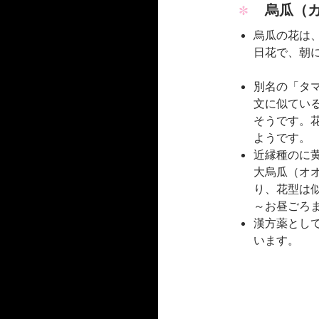
烏瓜（カ
烏瓜の花は
日花で、朝
別名の「タ
文に似てい
そうです。
ようです。
近縁種のに
大烏瓜（オ
り、花型は
～お昼ごろ
漢方薬とし
います。