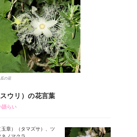
瓜の花
ラスウリ）の花言葉
い語らい
（玉章）（タマズサ）、ツ
ツネノマクラ