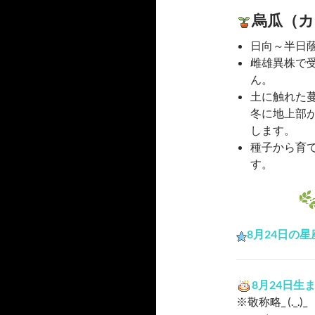
烏瓜（
日向～半日
雌雄異株で
ん。
土に触れた
冬に地上部
します。
種子から育
す。
8月24日の星
8月24日生
※敬称略_ (._.)_