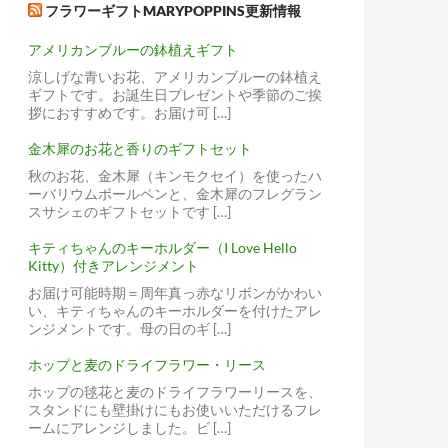
フラワーギフトMARYPOPPINS更新情報
アメリカンブルーの鉢植えギフト
涼しげな青いお花、アメリカンブルーの鉢植え
ギフトです。お誕生日プレゼントや季節のご挨
拶におすすめです。お届け可 […]
金木犀のお花と香りのギフトセット
秋のお花、金木犀（キンモクセイ）を使ったハ
ーバリウムボールペンと、金木犀のフレグラン
スサシェのギフトセットです […]
キティちゃんのキーホルダー（I Love Hello
Kitty）付きアレンジメント
お届け可能時期＝周年真っ赤なリボンがかわい
い、キティちゃんのキーホルダーを付けたアレ
ンジメントです。母の日のギ […]
ホップと麦のドライフラワー・リース
ホップの毬花と麦のドライフラワーリースを、
スタンドにも壁掛けにもお使いいただけるフレ
ームにアレンジしました。ビ […]