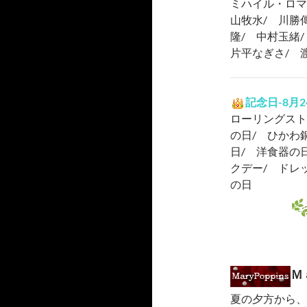
ミハイル・ロマ
山牧水/ 川勝
隆/ 中村玉緒
片平なぎさ/ 
記念日-8月
ローリングスト
の日/ ひかわ
日/ 洋食器の
クデー/ ドレ
の日
Ｍ
夏の夕方から、