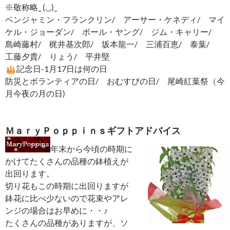
※敬称略_ (._.)_
ベンジャミン・フランクリン/ アーサー・ケネディ/ マイ
ケル・ジョーダン/ ボール・ヤング/ ジム・キャリー/
島崎藤村/ 梶井基次郎/ 坂本龍一/ 三浦百恵/ 泰葉/
工藤夕貴/ りょう/ 平井堅
記念日-1月17日は何の日
防災とボランティアの日/ おむすびの日/ 尾崎紅葉祭（今
月今夜の月の日)
ＭａｒｙＰｏｐｐｉｎｓギフトアドバイス
年末から今頃の時期に
かけてたくさんの品種の鉢植えが
出回ります。
切り花もこの時期に出回りますが
鉢花に比べ少ないので花束やアレ
ンジの場合はお早めに・・♪
たくさんの品種がありますが、ソ