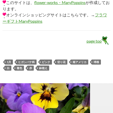
このサイトは、
flower-works・MaryPoppins
が作成してお
ります。
オンラインショッピングサイトはこちらです。→
フラワ
ーギフトMaryPoppins
page top
1月
ヒガンバナ科
ピンク
切り花
南アメリカ
球根
白
複色
赤
鉢植え