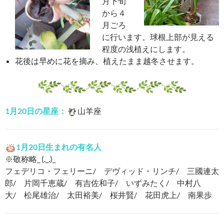
月下旬
から４
月ごろ
に行います。球根上部が見える
程度の浅植えにします。
花後は早めに花を摘み、植えたまま越冬させます。
1月20日の星座：
山羊座
1月20日生まれの有名人
※敬称略_ (._.)_
フェデリコ・フェリーニ/ デヴィッド・リンチ/ 三國連太
郎/ 片岡千恵蔵/ 有吉佐和子/ いずみたく/ 中村八
大/ 松尾雄治/ 太田裕美/ 桜井賢/ 花田虎上/ 南果歩