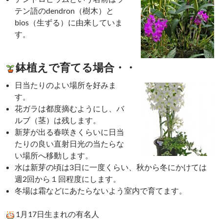
テン語のdendron（樹木）と
bios（生ずる）に由来していま
す。
鉢植えで育てる場合・・
日当たりのよい場所を好みま
す。
花ガラは都度摘むようにし、バ
ルブ（茎）は残します。
新芽が出る春咲きくらいに日当
たりの良い直射日光の当たらな
い場所へ移動します。
水は新芽の頃は3日に一度くらい、秋から冬にかけては
週2回から１回程度にします。
冬場は霜などにあたらないよう室内で育てます。
1月17日生まれの有名人