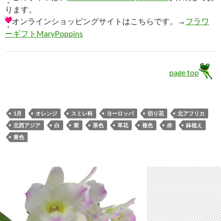
ります。
オンラインショッピングサイトはこちらです。→
フラワ
ーギフトMaryPoppins
page top
1月
オレンジ
スミレ科
ヨーロッパ
切り花
北アフリカ
北西アジア
白
紫
茶色
草花
複色
赤
鉢植え
黄色