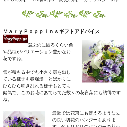
ＭａｒｙＰｏｐｐｉｎｓギフトアドバイス
選ぶのに困るくらい色
や品種がバリエーション豊かなお
花ですね。
雪が積もる中でも小さく顔を出し
ている様子も春爛漫！とばかりに
ひらひら咲き乱れる様子もとても
健気で、このお花にあてらてた数々の花言葉にも納得です
ね。
最近では花束にも使えるような丈
の長い切花のパンジーもありま
す。色とりどりのパンジーの花束