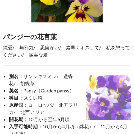
パンジーの花言葉
純愛/ 無邪気/ 思慮深い/ 素早くキスして/ 私を想って
ください/ 誠実な愛
別名：
サンシキスミレ/ 遊蝶
花/ 胡蝶草
英名：
Pansy（Garden pansy）
科目：
スミレ科
原産国：
ヨーロッパ/ 北アフリ
カ/ 北西アジア
開花期：
10月から翌年6月頃
入手可能時期：
10月から4月頃（鉢花）/ 12月から4月
（切花）