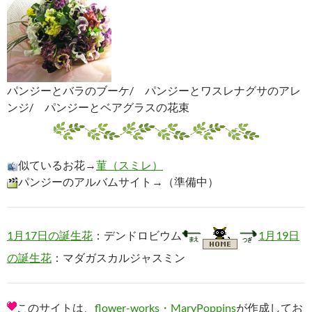
パンジーとバラのブーケ/ パンジーとワスレナグサのアレ
ンジ/ パンジーとベアグラスの花束
似ているお花→
菫（スミレ）
パンジーのアルバムサイト→（準備中）
1月17日の誕生花
：デンドロビウム
1月19日
の誕生花
：マダガスカルジャスミン
このサイトは、
flower-works・MaryPoppins
が作成してお