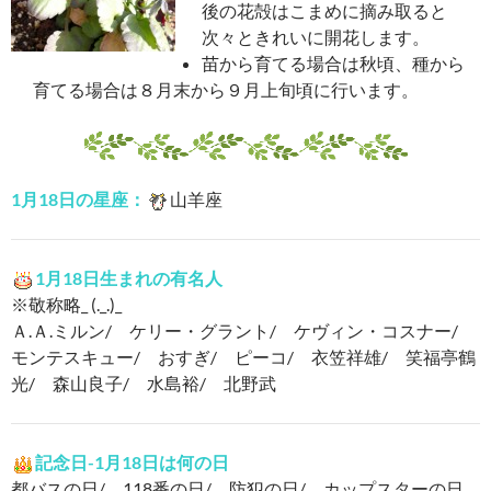
後の花殻はこまめに摘み取ると
次々ときれいに開花します。
苗から育てる場合は秋頃、種から
育てる場合は８月末から９月上旬頃に行います。
1月18日の星座：
山羊座
1月18日生まれの有名人
※敬称略_ (._.)_
Ａ.Ａ.ミルン/ ケリー・グラント/ ケヴィン・コスナー/
モンテスキュー/ おすぎ/ ピーコ/ 衣笠祥雄/ 笑福亭鶴
光/ 森山良子/ 水島裕/ 北野武
記念日-1月18日は何の日
都バスの日/ 118番の日/ 防犯の日/ カップスターの日