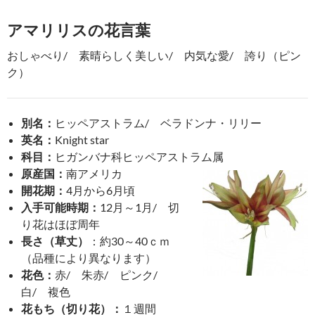
アマリリスの花言葉
おしゃべり/ 素晴らしく美しい/ 内気な愛/ 誇り（ピン
ク）
別名：
ヒッペアストラム/ ベラドンナ・リリー
英名：
Knight star
科目：
ヒガンバナ科ヒッペアストラム属
原産国：
南アメリカ
開花期：
4月から6月頃
入手可能時期：
12月～1月/ 切
り花はほぼ周年
長さ（草丈）
：約30～40ｃｍ
（品種により異なります）
花色：
赤/ 朱赤/ ピンク/
白/ 複色
花もち（切り花）：
１週間