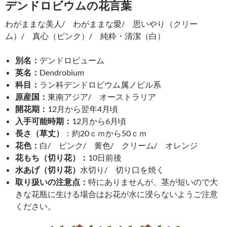
デンドロビウムの花言葉
わがままな美人/ わがままな愛/ 思いやり（クリー
ム）/ 真心（ピンク）/ 純粋・清潔（白）
別名：
デンドロビューム
英名：
Dendrobium
科目：
ラン科デンドロビウム属ノビル系
原産国：
東南アジア/ オーストラリア
開花期：
12月から翌年4月頃
入手可能時期：
12月から6月頃
長さ（草丈）
：約20ｃｍから50ｃｍ
花色：
白/ ピンク/ 黄色/ クリーム/ オレンジ
花もち（切り花）：
10日前後
水あげ（切り花）
水切り/ 切り口を焼く
取り扱いの注意点：
特にありませんが、茎が短いので大
きな花瓶に生ける場合はお花が水に浸らないようご注意
ください。