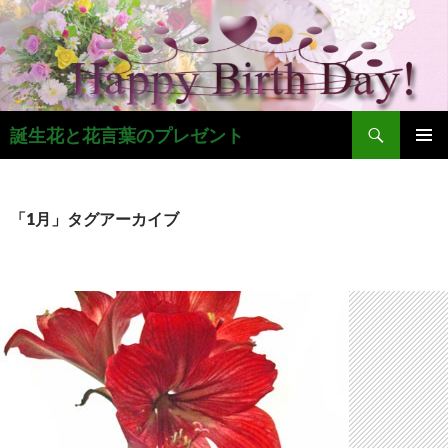
コ
ン
テ
ン
ツ
検
へ
誕生花と花言葉のプレゼント
索
ス
メインメ
キ
ニュー
ッ
「1月」タグアーカイブ
プ