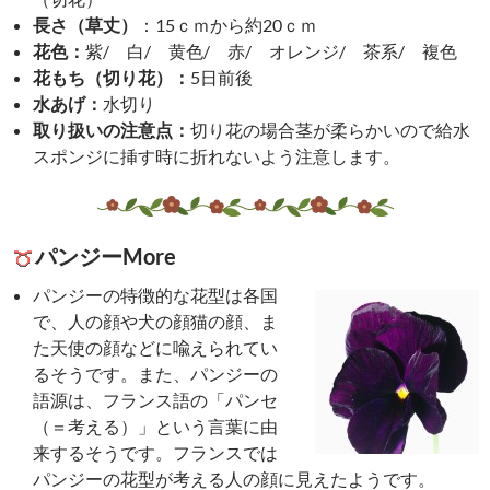
長さ（草丈）
：15ｃｍから約20ｃｍ
花色：
紫/ 白/ 黄色/ 赤/ オレンジ/ 茶系/ 複色
花もち（切り花）：
5日前後
水あげ：
水切り
取り扱いの注意点：
切り花の場合茎が柔らかいので給水
スポンジに挿す時に折れないよう注意します。
パンジーMore
パンジーの特徴的な花型は各国
で、人の顔や犬の顔猫の顔、ま
た天使の顔などに喩えられてい
るそうです。また、パンジーの
語源は、フランス語の「パンセ
（＝考える）」という言葉に由
来するそうです。フランスでは
パンジーの花型が考える人の顔に見えたようです。