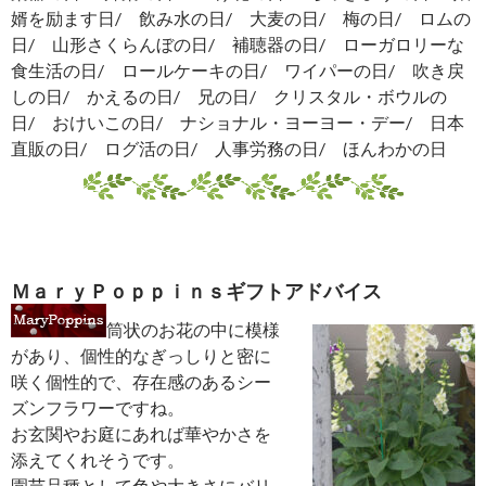
婿を励ます日/ 飲み水の日/ 大麦の日/ 梅の日/ ロムの
日/ 山形さくらんぼの日/ 補聴器の日/ ローガロリーな
食生活の日/ ロールケーキの日/ ワイパーの日/ 吹き戻
しの日/ かえるの日/ 兄の日/ クリスタル・ボウルの
日/ おけいこの日/ ナショナル・ヨーヨー・デー/ 日本
直販の日/ ログ活の日/ 人事労務の日/ ほんわかの日
ＭａｒｙＰｏｐｐｉｎｓギフトアドバイス
筒状のお花の中に模様
があり、個性的なぎっしりと密に
咲く個性的で、存在感のあるシー
ズンフラワーですね。
お玄関やお庭にあれば華やかさを
添えてくれそうです。
園芸品種として色や大きさにバリ