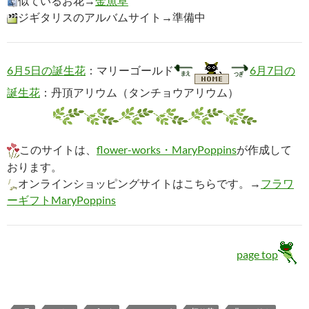
似ているお花→
金魚草
ジギタリスのアルバムサイト→準備中
6月5日の誕生花
：マリーゴールド
6月7日の
誕生花
：丹頂アリウム（タンチョウアリウム）
このサイトは、
flower-works・MaryPoppins
が作成して
おります。
オンラインショッピングサイトはこちらです。→
フラワ
ーギフトMaryPoppins
page top