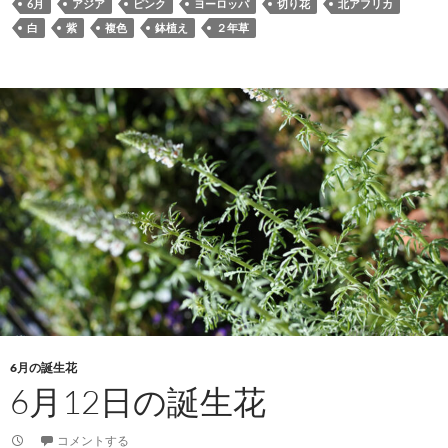
6月
アジア
ピンク
ヨーロッパ
切り花
北アフリカ
白
紫
複色
鉢植え
２年草
6月の誕生花
6月12日の誕生花
コメントする