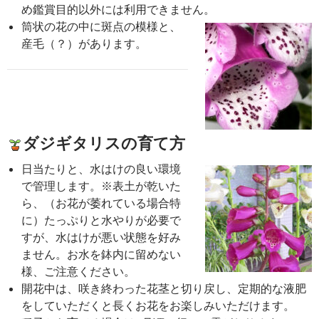
め鑑賞目的以外には利用できません。
筒状の花の中に斑点の模様と、
産毛（？）があります。
ダジギタリスの育て方
日当たりと、水はけの良い環境
で管理します。※表土が乾いた
ら、（お花が萎れている場合特
に）たっぷりと水やりが必要で
すが、水はけが悪い状態を好み
ません。お水を鉢内に留めない
様、ご注意ください。
開花中は、咲き終わった花茎と切り戻し、定期的な液肥
をしていただくと長くお花をお楽しみいただけます。