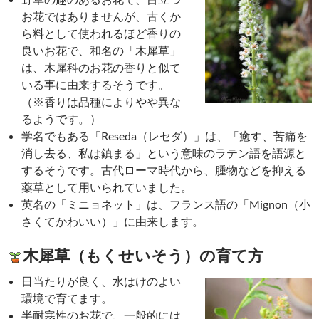
お花ではありませんが、古くか
ら料として使われるほど香りの
良いお花で、和名の「木犀草」
は、木犀科のお花の香りと似て
いる事に由来するそうです。
（※香りは品種によりやや異な
るようです。）
学名でもある「Reseda（レセダ）」は、「癒す、苦痛を
消し去る、私は鎮まる」という意味のラテン語を語源と
するそうです。古代ローマ時代から、腫物などを抑える
薬草として用いられていました。
英名の「ミニョネット」は、フランス語の「Mignon（小
さくてかわいい）」に由来します。
木犀草（もくせいそう）の育て方
日当たりが良く、水はけのよい
環境で育てます。
半耐寒性のお花で、一般的には