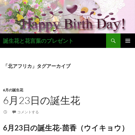
コ
ン
テ
ン
ツ
検
へ
誕生花と花言葉のプレゼント
索
ス
メインメ
キ
ニュー
ッ
「北アフリカ」タグアーカイブ
プ
6月の誕生花
6月23日の誕生花
コメントする
6月23日の誕生花-茴香（ウイキョウ）