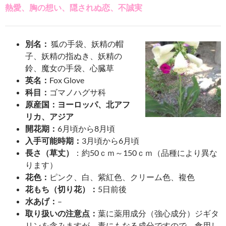
熱愛、胸の想い、隠されぬ恋、不誠実
別名：
狐の手袋、妖精の帽
子、妖精の指ぬき、妖精の
鈴、魔女の手袋、心臓草
英名：
Fox Glove
科目：
ゴマノハグサ科
原産国：ヨーロッパ、北アフ
リカ、アジア
開花期：
6月頃から8月頃
入手可能時期：
3月頃から6月頃
長さ（草丈）
：約50ｃｍ～150ｃｍ（品種により異な
ります）
花色：
ピンク、白、紫紅色、クリーム色、複色
花もち（切り花）：
5日前後
水あげ：
–
取り扱いの注意点：
葉に薬用成分（強心成分）ジギタ
リンを含みますが、毒にもなる成分ですので、食用し