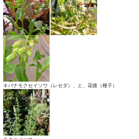
キバナモクセイソウ（レセダ）、と、花後（種子）