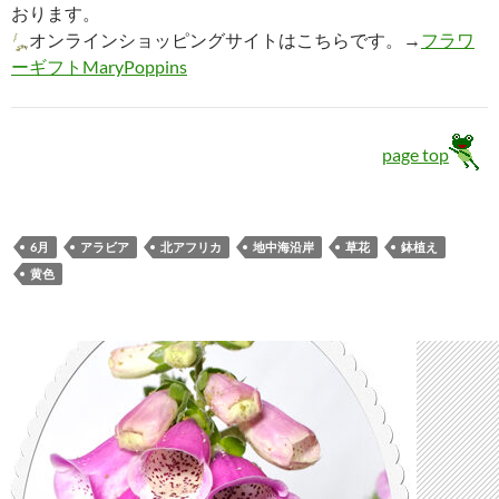
おります。
オンラインショッピングサイトはこちらです。→
フラワ
ーギフトMaryPoppins
page top
6月
アラビア
北アフリカ
地中海沿岸
草花
鉢植え
黄色