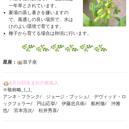
一年草とされています。
夏場の蒸し暑さを嫌いますの
で、風通しの良い場所で、水は
けのよい環境で育てます。
種子から育てる場合は秋頃に行います。
星座：
双子座
6月12日生まれの有名人
※敬称略_ (._.)_
アンネ・フランク/ ジョージ・ブッシュ/ デヴィッド・ロ
ックフェラー/ 円山応挙/ 伊藤忠兵衛/ 船村徹/ 沖雅
也/ 宮本浩次/ 松井秀喜/