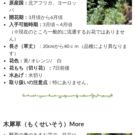
原産国：
北アフリカ、ヨーロッ
パ
開花期：
3月頃から6月頃
入手可能時期：
3月頃～4月頃
（※現在のところ一般的に流通するお花ではありませ
ん）
長さ（草丈）
：20cmから40ｃｍ（品種により異なりま
す）
花色：
黄/ オレンジ/ 白
花もち（切り花）：
7日前後
水あげ：
水切り
取り扱いの注意点：
特にありません。
木犀草（もくせいそう）More
野草の趣のあるお花で、目立つ