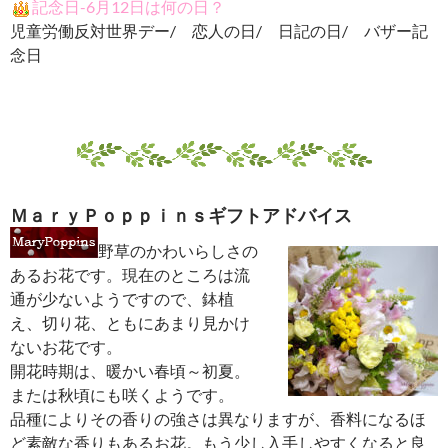
記念日-6月12日は何の日？
児童労働反対世界デー/ 恋人の日/ 日記の日/ バザー記
念日
ＭａｒｙＰｏｐｐｉｎｓギフトアドバイス
野草のかわいらしさの
あるお花です。現在のところは流
通が少ないようですので、鉢植
え、切り花、ともにあまり見かけ
ないお花です。
開花時期は、暖かい春頃～初夏。
または秋頃にも咲くようです。
品種によりその香りの強さは異なりますが、香料になるほ
ど素敵な香りもあるお花。もう少し入手しやすくなると良