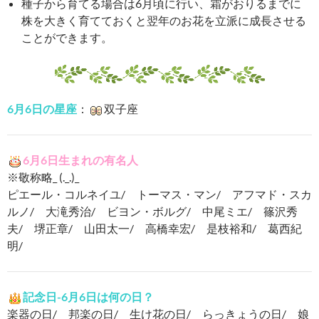
種子から育てる場合は6月頃に行い、霜がおりるまでに
株を大きく育てておくと翌年のお花を立派に成長させる
ことができます。
6月6日の星座
：
双子座
6月6日生まれの有名人
※敬称略_ (._.)_
ピエール・コルネイユ/ トーマス・マン/ アフマド・スカ
ルノ/ 大滝秀治/ ビヨン・ボルグ/ 中尾ミエ/ 篠沢秀
夫/ 堺正章/ 山田太一/ 高橋幸宏/ 是枝裕和/ 葛西紀
明/
記念日-6月6日は何の日？
楽器の日/ 邦楽の日/ 生け花の日/ らっきょうの日/ 娘