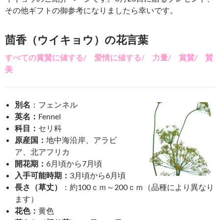
その他ギフトの御参考になりましたら幸いです。
茴香（ウイキョウ）の花言葉
すべての賞賛に値する/ 愛情に値する/ 力量/ 賞賛/ 賛
美
別名
：
フェンネル
英名：
Fennel
科目：
セリ科
原産国：
地中海沿岸、アラビ
ア、北アフリカ
開花期：
6月頃から7月頃
入手可能時期：
3月頃から6月頃
長さ（草丈）
：約100ｃｍ～200ｃｍ（品種により異なり
ます）
花色：
黄色