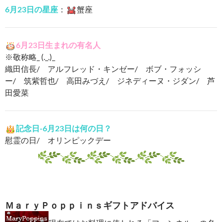
6月23日の星座
：
蟹座
6月23日生まれの有名人
※敬称略_ (._.)_
織田信長/ アルフレッド・キンゼー/ ボブ・フォッシ
ー/ 筑紫哲也/ 高田みづえ/ ジネディーヌ・ジダン/ 芦
田愛菜
記念日-6月23日は何の日？
慰霊の日/ オリンピックデー
ＭａｒｙＰｏｐｐｉｎｓギフトアドバイス